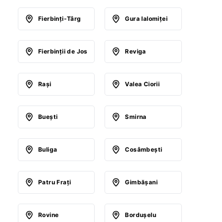
Fierbinţi-Târg
Gura Ialomiţei
Fierbinţii de Jos
Reviga
Raşi
Valea Ciorii
Bueşti
Smirna
Buliga
Cosâmbeşti
Patru Fraţi
Gimbăşani
Rovine
Borduşelu