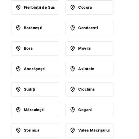
Fierbinţii de Sus
Cocora
Borăneşti
Condeeşti
Bora
Movila
Andrăşeşti
Axintele
Sudiţi
Ciochina
Mărculeşti
Cegani
Stelnica
Valea Măcrişului