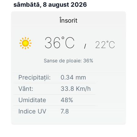
sâmbătă, 8 august 2026
Însorit
36
˚C
22
˚C
/
Sanse de ploaie:
36
%
Precipitații:
0.34
mm
Vânt:
33.8
Km/h
Umiditate
48
%
Indice UV
7.8