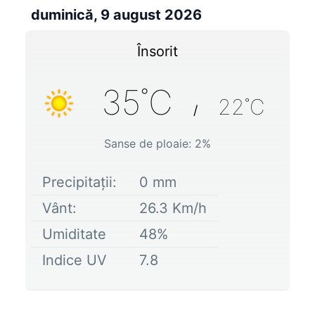
duminică, 9 august 2026
Însorit
35
˚C
22
˚C
/
Sanse de ploaie:
2
%
Precipitații:
0
mm
Vânt:
26.3
Km/h
Umiditate
48
%
Indice UV
7.8