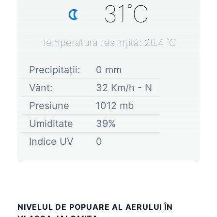
31
˚C
Temperatura resimțită:
26.4
˚C
Precipitații:
0
mm
Vânt:
32
Km/h -
N
Presiune
1012
mb
Umiditate
39
%
Indice UV
0
NIVELUL DE POPUARE AL AERULUI ÎN