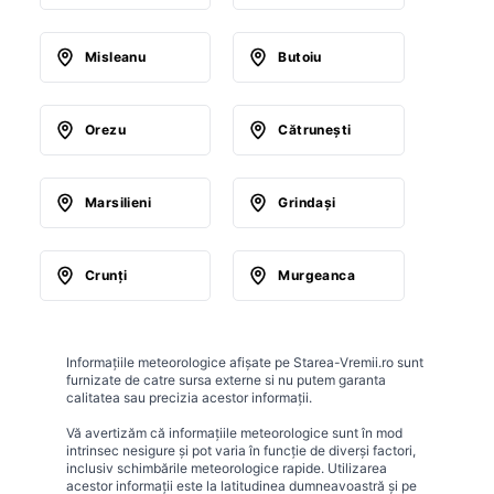
Misleanu
Butoiu
Orezu
Cătruneşti
Marsilieni
Grindaşi
Crunţi
Murgeanca
Informațiile meteorologice afișate pe Starea-Vremii.ro sunt
furnizate de catre sursa externe si nu putem garanta
calitatea sau precizia acestor informații.
Vă avertizăm că informațiile meteorologice sunt în mod
intrinsec nesigure și pot varia în funcție de diverși factori,
inclusiv schimbările meteorologice rapide. Utilizarea
acestor informații este la latitudinea dumneavoastră și pe