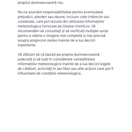
propriul dumneavoastră risc.
Nu ne asumăm responsabilitatea pentru eventualele
prejudicii, pierderi sau daune, inclusiv cele indirecte sau
colaterale, care pot rezulta din utilizarea informațiilor
meteorologice furnizate pe Starea-Vremii.ro. Vă
recomandăm să consultați și să verificați multiple surse
pentru a obține o imagine mai completă și mai precisă
asupra prognozei meteo înainte de a lua decizii
importante.
Vă sfătuim să vă bazați pe propria dumneavoastră
judecată și să luați în considerare variabilitatea
informațiilor meteorologice înainte de a lua decizii legate
de călătorii, activități în aer liber sau alte acțiuni care pot fi
influențate de condițiile meteorologice.