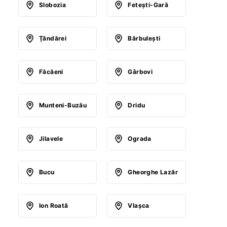
Slobozia
Feteşti-Gară
Ţăndărei
Bărbuleşti
Făcăeni
Gârbovi
Munteni-Buzău
Dridu
Jilavele
Ograda
Bucu
Gheorghe Lazăr
Ion Roată
Vlaşca