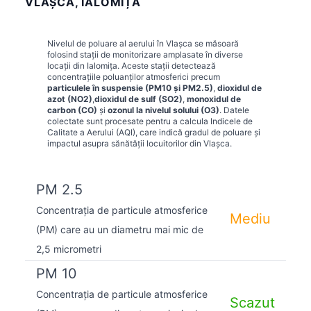
VLAŞCA, IALOMIȚA
Nivelul de poluare al aerului în
Vlaşca
se măsoară
folosind stații de monitorizare amplasate în diverse
locații din
Ialomița
. Aceste stații detectează
concentrațiile poluanților atmosferici precum
particulele în suspensie (PM10 și PM2.5)
,
dioxidul de
azot (NO2)
,
dioxidul de sulf (SO2)
,
monoxidul de
carbon (CO)
și
ozonul la nivelul solului (O3)
. Datele
colectate sunt procesate pentru a calcula Indicele de
Calitate a Aerului (AQI), care indică gradul de poluare și
impactul asupra sănătății locuitorilor din
Vlaşca
.
PM 2.5
Concentrația de particule atmosferice
Mediu
(PM) care au un diametru mai mic de
2,5 micrometri
PM 10
Concentrația de particule atmosferice
Scazut