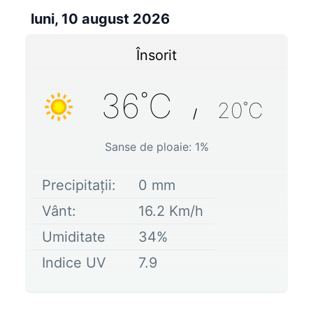
luni, 10 august 2026
Însorit
36
˚C
20
˚C
/
Sanse de ploaie:
1
%
Precipitații:
0
mm
Vânt:
16.2
Km/h
Umiditate
34
%
Indice UV
7.9