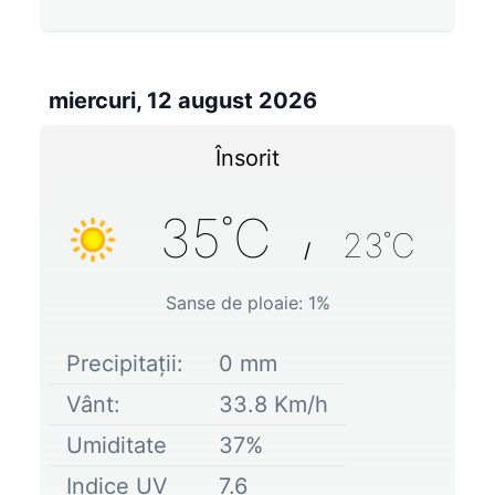
miercuri, 12 august 2026
Însorit
35
˚C
23
˚C
/
Sanse de ploaie:
1
%
Precipitații:
0
mm
Vânt:
33.8
Km/h
Umiditate
37
%
Indice UV
7.6