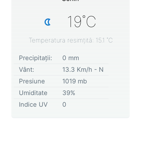
19
˚C
Temperatura resimțită:
15.1
˚C
Precipitații:
0
mm
Vânt:
13.3
Km/h -
N
Presiune
1019
mb
Umiditate
39
%
Indice UV
0