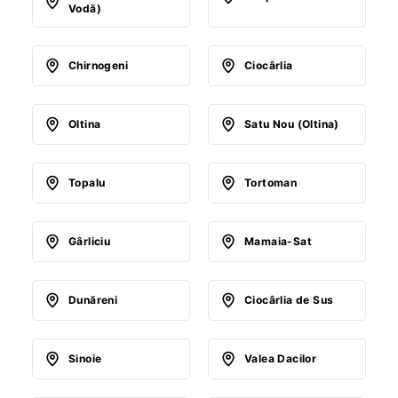
Vodă)
Chirnogeni
Ciocârlia
Oltina
Satu Nou (Oltina)
Topalu
Tortoman
Gârliciu
Mamaia-Sat
Dunăreni
Ciocârlia de Sus
Sinoie
Valea Dacilor