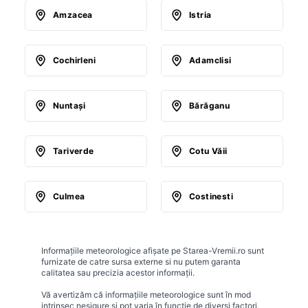
Amzacea
Istria
Cochirleni
Adamclisi
Nuntaşi
Bărăganu
Tariverde
Cotu Văii
Culmea
Costinesti
Informațiile meteorologice afișate pe Starea-Vremii.ro sunt
furnizate de catre sursa externe si nu putem garanta
calitatea sau precizia acestor informații.
Vă avertizăm că informațiile meteorologice sunt în mod
intrinsec nesigure și pot varia în funcție de diverși factori,