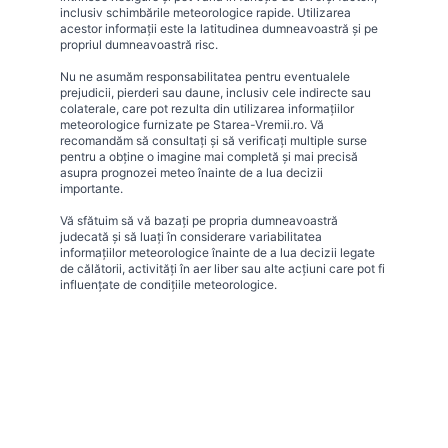
inclusiv schimbările meteorologice rapide. Utilizarea
acestor informații este la latitudinea dumneavoastră și pe
propriul dumneavoastră risc.
Nu ne asumăm responsabilitatea pentru eventualele
prejudicii, pierderi sau daune, inclusiv cele indirecte sau
colaterale, care pot rezulta din utilizarea informațiilor
meteorologice furnizate pe Starea-Vremii.ro. Vă
recomandăm să consultați și să verificați multiple surse
pentru a obține o imagine mai completă și mai precisă
asupra prognozei meteo înainte de a lua decizii
importante.
Vă sfătuim să vă bazați pe propria dumneavoastră
judecată și să luați în considerare variabilitatea
informațiilor meteorologice înainte de a lua decizii legate
de călătorii, activități în aer liber sau alte acțiuni care pot fi
influențate de condițiile meteorologice.