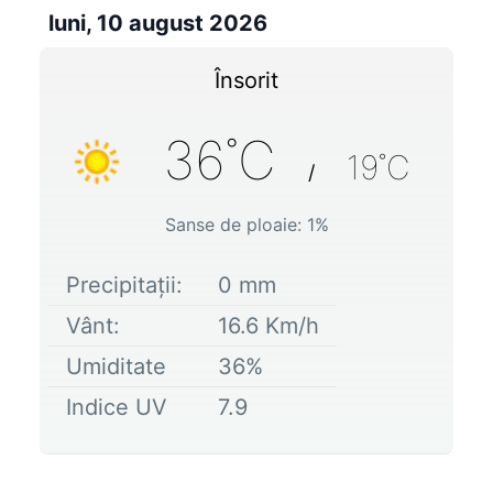
luni, 10 august 2026
Însorit
36
˚C
19
˚C
/
Sanse de ploaie:
1
%
Precipitații:
0
mm
Vânt:
16.6
Km/h
Umiditate
36
%
Indice UV
7.9