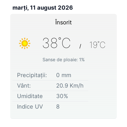
marți, 11 august 2026
Însorit
38
˚C
19
˚C
/
Sanse de ploaie:
1
%
Precipitații:
0
mm
Vânt:
20.9
Km/h
Umiditate
30
%
Indice UV
8