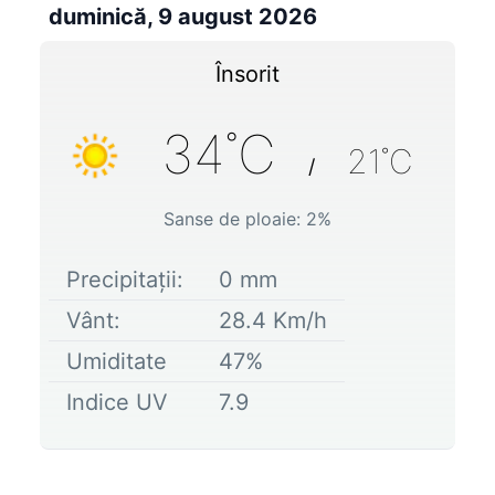
duminică, 9 august 2026
Însorit
34
˚C
21
˚C
/
Sanse de ploaie:
2
%
Precipitații:
0
mm
Vânt:
28.4
Km/h
Umiditate
47
%
Indice UV
7.9