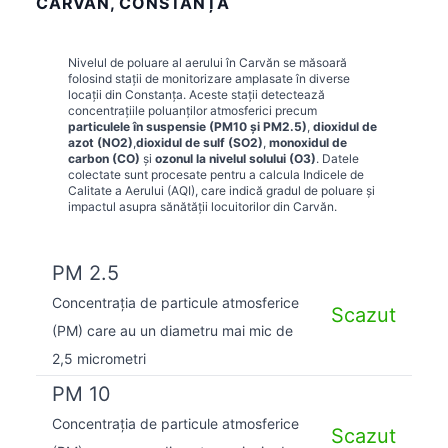
CARVĂN, CONSTANȚA
Nivelul de poluare al aerului în
Carvăn
se măsoară
folosind stații de monitorizare amplasate în diverse
locații din
Constanța
. Aceste stații detectează
concentrațiile poluanților atmosferici precum
particulele în suspensie (PM10 și PM2.5)
,
dioxidul de
azot (NO2)
,
dioxidul de sulf (SO2)
,
monoxidul de
carbon (CO)
și
ozonul la nivelul solului (O3)
. Datele
colectate sunt procesate pentru a calcula Indicele de
Calitate a Aerului (AQI), care indică gradul de poluare și
impactul asupra sănătății locuitorilor din
Carvăn
.
PM 2.5
Concentrația de particule atmosferice
Scazut
(PM) care au un diametru mai mic de
2,5 micrometri
PM 10
Concentrația de particule atmosferice
Scazut