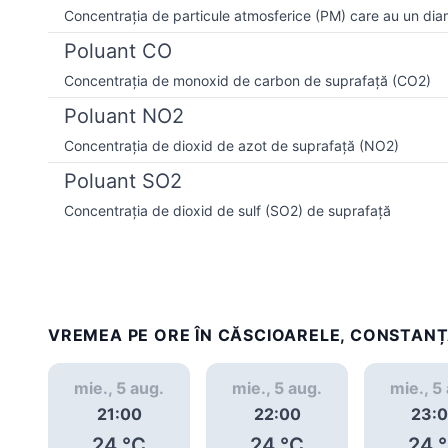
Concentrația de particule atmosferice (PM) care au un dia
Poluant CO
Concentrația de monoxid de carbon de suprafață (CO2)
Poluant NO2
Concentrația de dioxid de azot de suprafață (NO2)
Poluant SO2
Concentrația de dioxid de sulf (SO2) de suprafață
VREMEA PE ORE ÎN CĂSCIOARELE, CONSTAN
mie., 5 aug.
mie., 5 aug.
mie., 5
21:00
22:00
23:
24
°C
24
°C
24
°