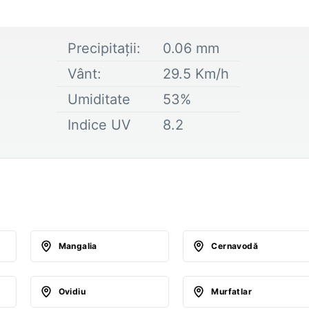
Precipitații:
0.06
mm
Vânt:
29.5
Km/h
Umiditate
53
%
Indice UV
8.2
Mangalia
Cernavodă
Ovidiu
Murfatlar