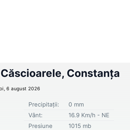
n
Căscioarele
,
Constanța
joi, 6 august 2026
Precipitații:
0
mm
Vânt:
16.9
Km/h -
NE
Presiune
1015
mb