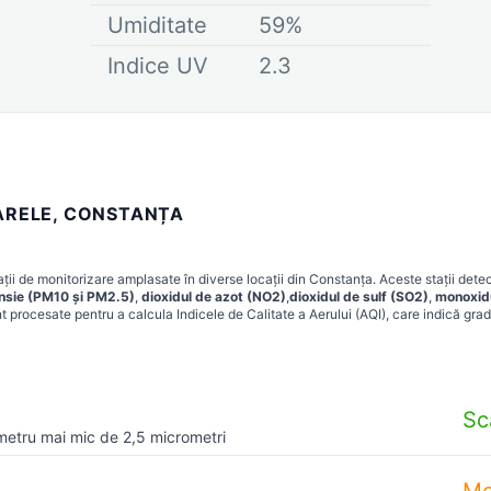
Umiditate
59
%
Indice UV
2.3
OARELE, CONSTANȚA
ții de monitorizare amplasate în diverse locații din
Constanța
. Aceste stații det
ensie (PM10 și PM2.5)
,
dioxidul de azot (NO2)
,
dioxidul de sulf (SO2)
,
monoxid
t procesate pentru a calcula Indicele de Calitate a Aerului (AQI), care indică grad
Sc
metru mai mic de 2,5 micrometri
Me