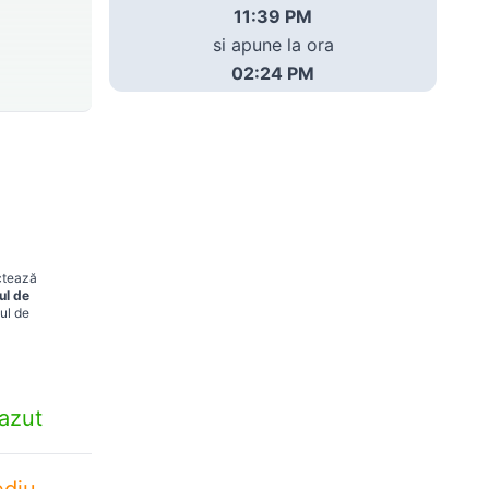
11:39 PM
si apune la ora
02:24 PM
ectează
ul de
ul de
azut
diu