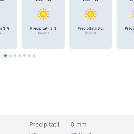
ii
3
%
Precipitatii
3
%
Precipitatii
3
%
Preci
n
Însorit
Însorit
Î
Precipitații:
0
mm