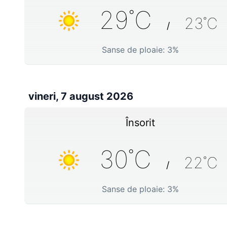
29
˚C
23
˚C
/
Sanse de ploaie:
3
%
vineri, 7 august 2026
Însorit
30
˚C
22
˚C
/
Sanse de ploaie:
3
%