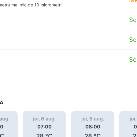
metru mai mic de 10 micrometri
Sc
Sc
Sc
ȚA
 aug.
joi, 6 aug.
joi, 6 aug.
joi
00
07:00
08:00
0
C
28
°C
28
°C
2