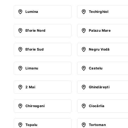
Lumina
Techirghiol
Eforie Nord
Palazu Mare
Eforie Sud
Negru Vodă
Limanu
Castelu
2 Mai
Ghindăreşti
Chirnogeni
Ciocârlia
Topalu
Tortoman