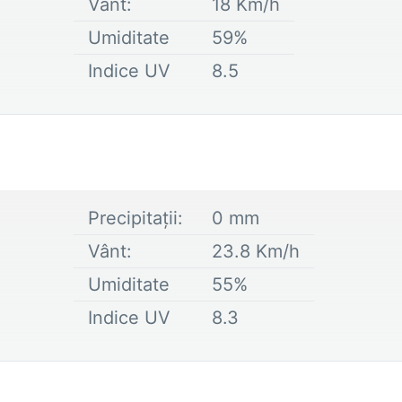
Vânt:
18
Km/h
Umiditate
59
%
Indice UV
8.5
Precipitații:
0
mm
Vânt:
23.8
Km/h
Umiditate
55
%
Indice UV
8.3