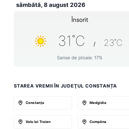
sâmbătă, 8 august 2026
Însorit
31
˚C
23
˚C
/
Sanse de ploaie:
17
%
STAREA VREMII ÎN JUDEŢUL CONSTANȚA
Constanţa
Medgidia
Valu lui Traian
Cumpăna