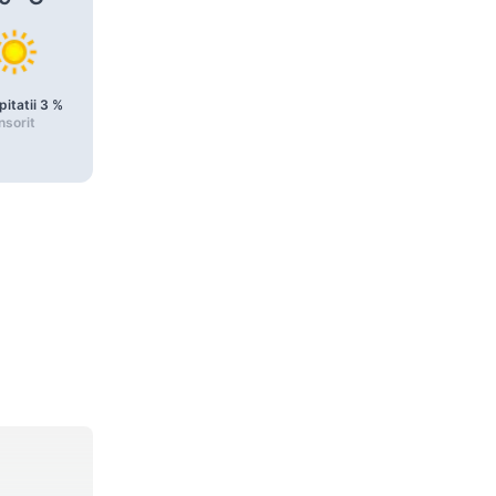
pitatii
3
%
Precipitatii
3
%
Precipitatii
3
%
nsorit
Însorit
Însorit