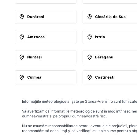
Dunăreni
Ciocârlia de Sus
Amzacea
Istria
Nuntaşi
Bărăganu
Culmea
Costinesti
Informațiile meteorologice afișate pe Starea-Vremii.ro sunt furnizate
Vă avertizăm că informațiile meteorologice sunt în mod intrinsec nesig
dumneavoastră și pe propriul dumneavoastră risc.
Nu ne asumăm responsabilitatea pentru eventualele prejudicii, pierder
recomandăm să consultați și să verificați multiple surse pentru a ob