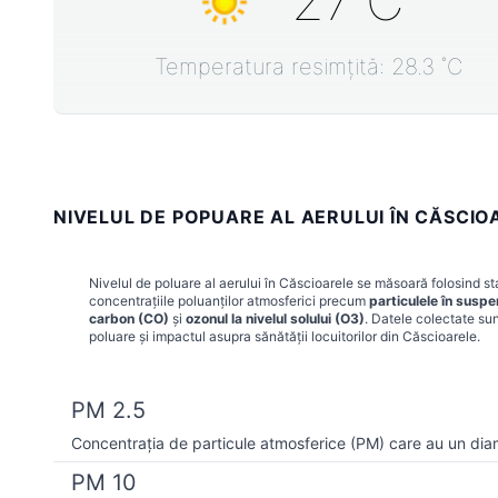
27
˚C
Temperatura resimțită:
28.3
˚C
NIVELUL DE POPUARE AL AERULUI ÎN CĂSCI
Nivelul de poluare al aerului în
Căscioarele
se măsoară folosind sta
concentrațiile poluanților atmosferici precum
particulele în susp
carbon (CO)
și
ozonul la nivelul solului (O3)
. Datele colectate sun
poluare și impactul asupra sănătății locuitorilor din
Căscioarele
.
PM 2.5
Concentrația de particule atmosferice (PM) care au un dia
PM 10