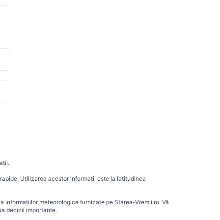
ții.
apide. Utilizarea acestor informații este la latitudinea
ea informațiilor meteorologice furnizate pe Starea-Vremii.ro. Vă
a decizii importante.