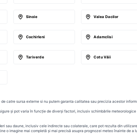
Sinoie
Valea Dacilor
Cochirleni
Adamclisi
Tariverde
Cotu Văii
 de catre sursa externe si nu putem garanta calitatea sau precizia acestor informa
ure și pot varia în funcție de diverși factori, inclusiv schimbările meteorologice r
i sau daune, inclusiv cele indirecte sau colaterale, care pot rezulta din utilizar
ține o imagine mai completă și mai precisă asupra prognozei meteo înainte de a lu