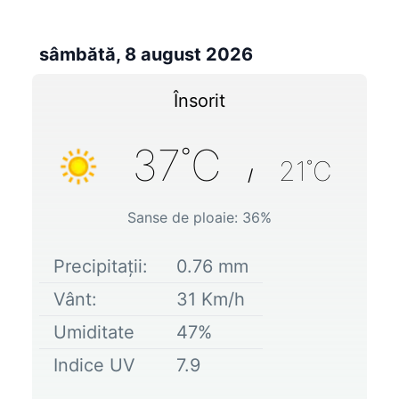
sâmbătă, 8 august 2026
Însorit
37
˚C
21
˚C
/
Sanse de ploaie:
36
%
Precipitații:
0.76
mm
Vânt:
31
Km/h
Umiditate
47
%
Indice UV
7.9