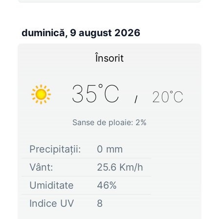
duminică, 9 august 2026
Însorit
35
˚C
20
˚C
/
Sanse de ploaie:
2
%
Precipitații:
0
mm
Vânt:
25.6
Km/h
Umiditate
46
%
Indice UV
8