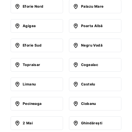
Eforie Nord
Palazu Mare
Agigea
Poarta Albă
Eforie Sud
Negru Vodă
Topraisar
Cogealac
Limanu
Castelu
Pecineaga
Ciobanu
2 Mai
Ghindăreşti