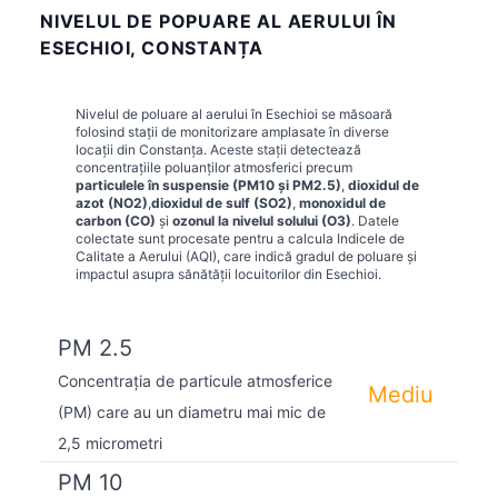
NIVELUL DE POPUARE AL AERULUI ÎN
ESECHIOI, CONSTANȚA
Nivelul de poluare al aerului în
Esechioi
se măsoară
folosind stații de monitorizare amplasate în diverse
locații din
Constanța
. Aceste stații detectează
concentrațiile poluanților atmosferici precum
particulele în suspensie (PM10 și PM2.5)
,
dioxidul de
azot (NO2)
,
dioxidul de sulf (SO2)
,
monoxidul de
carbon (CO)
și
ozonul la nivelul solului (O3)
. Datele
colectate sunt procesate pentru a calcula Indicele de
Calitate a Aerului (AQI), care indică gradul de poluare și
impactul asupra sănătății locuitorilor din
Esechioi
.
PM 2.5
Concentrația de particule atmosferice
Mediu
(PM) care au un diametru mai mic de
2,5 micrometri
PM 10