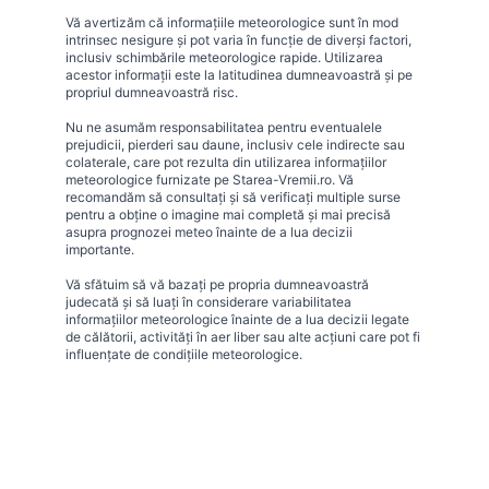
Vă avertizăm că informațiile meteorologice sunt în mod
intrinsec nesigure și pot varia în funcție de diverși factori,
inclusiv schimbările meteorologice rapide. Utilizarea
acestor informații este la latitudinea dumneavoastră și pe
propriul dumneavoastră risc.
Nu ne asumăm responsabilitatea pentru eventualele
prejudicii, pierderi sau daune, inclusiv cele indirecte sau
colaterale, care pot rezulta din utilizarea informațiilor
meteorologice furnizate pe Starea-Vremii.ro. Vă
recomandăm să consultați și să verificați multiple surse
pentru a obține o imagine mai completă și mai precisă
asupra prognozei meteo înainte de a lua decizii
importante.
Vă sfătuim să vă bazați pe propria dumneavoastră
judecată și să luați în considerare variabilitatea
informațiilor meteorologice înainte de a lua decizii legate
de călătorii, activități în aer liber sau alte acțiuni care pot fi
influențate de condițiile meteorologice.