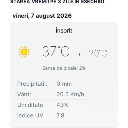
STAREA VREMII PE 3 ZILE IN ESECHIOI
vineri, 7 august 2026
Însorit
37
˚C
20
˚C
/
Sanse de ploaie:
2
%
Precipitații:
0
mm
Vânt:
20.5
Km/h
Umiditate
43
%
Indice UV
7.8