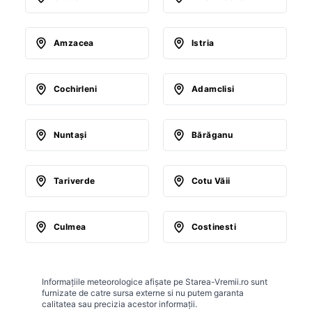
Amzacea
Istria
Cochirleni
Adamclisi
Nuntaşi
Bărăganu
Tariverde
Cotu Văii
Culmea
Costinesti
Informațiile meteorologice afișate pe Starea-Vremii.ro sunt
furnizate de catre sursa externe si nu putem garanta
calitatea sau precizia acestor informații.