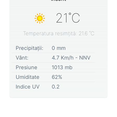
21
˚C
Temperatura resimțită:
21.6
˚C
Precipitații:
0
mm
Vânt:
4.7
Km/h -
NNV
Presiune
1013
mb
Umiditate
62
%
Indice UV
0.2