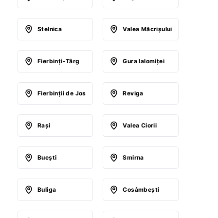
Stelnica
Valea Măcrişului
Fierbinţi-Târg
Gura Ialomiţei
Fierbinţii de Jos
Reviga
Raşi
Valea Ciorii
Bueşti
Smirna
Buliga
Cosâmbeşti