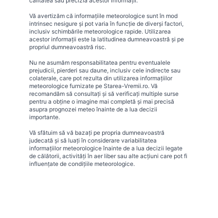
calitatea sau precizia acestor informații.
Vă avertizăm că informațiile meteorologice sunt în mod
intrinsec nesigure și pot varia în funcție de diverși factori,
inclusiv schimbările meteorologice rapide. Utilizarea
acestor informații este la latitudinea dumneavoastră și pe
propriul dumneavoastră risc.
Nu ne asumăm responsabilitatea pentru eventualele
prejudicii, pierderi sau daune, inclusiv cele indirecte sau
colaterale, care pot rezulta din utilizarea informațiilor
meteorologice furnizate pe Starea-Vremii.ro. Vă
recomandăm să consultați și să verificați multiple surse
pentru a obține o imagine mai completă și mai precisă
asupra prognozei meteo înainte de a lua decizii
importante.
Vă sfătuim să vă bazați pe propria dumneavoastră
judecată și să luați în considerare variabilitatea
informațiilor meteorologice înainte de a lua decizii legate
de călătorii, activități în aer liber sau alte acțiuni care pot fi
influențate de condițiile meteorologice.