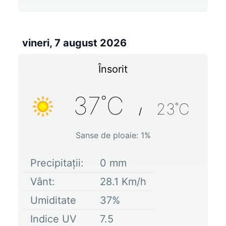
vineri, 7 august 2026
Însorit
37
˚C
23
˚C
/
Sanse de ploaie:
1
%
Precipitații:
0
mm
Vânt:
28.1
Km/h
Umiditate
37
%
Indice UV
7.5