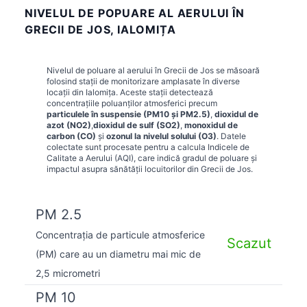
NIVELUL DE POPUARE AL AERULUI ÎN
GRECII DE JOS, IALOMIȚA
Nivelul de poluare al aerului în
Grecii de Jos
se măsoară
folosind stații de monitorizare amplasate în diverse
locații din
Ialomița
. Aceste stații detectează
concentrațiile poluanților atmosferici precum
particulele în suspensie (PM10 și PM2.5)
,
dioxidul de
azot (NO2)
,
dioxidul de sulf (SO2)
,
monoxidul de
carbon (CO)
și
ozonul la nivelul solului (O3)
. Datele
colectate sunt procesate pentru a calcula Indicele de
Calitate a Aerului (AQI), care indică gradul de poluare și
impactul asupra sănătății locuitorilor din
Grecii de Jos
.
PM 2.5
Concentrația de particule atmosferice
Scazut
(PM) care au un diametru mai mic de
2,5 micrometri
PM 10