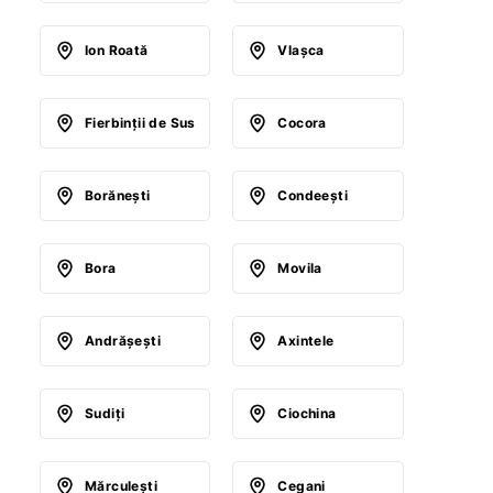
Ion Roată
Vlaşca
Fierbinţii de Sus
Cocora
Borăneşti
Condeeşti
Bora
Movila
Andrăşeşti
Axintele
Sudiţi
Ciochina
Mărculeşti
Cegani