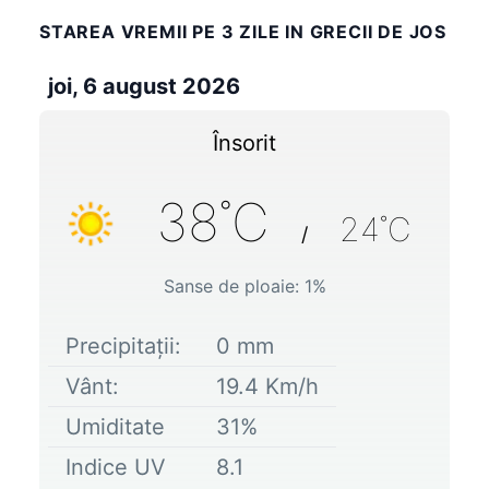
STAREA VREMII PE 3 ZILE IN GRECII DE JOS
joi, 6 august 2026
Însorit
38
˚C
24
˚C
/
Sanse de ploaie:
1
%
Precipitații:
0
mm
Vânt:
19.4
Km/h
Umiditate
31
%
Indice UV
8.1