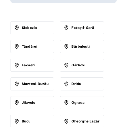
Slobozia
Feteşti-Gară
Ţăndărei
Bărbuleşti
Făcăeni
Gârbovi
Munteni-Buzău
Dridu
Jilavele
Ograda
Bucu
Gheorghe Lazăr