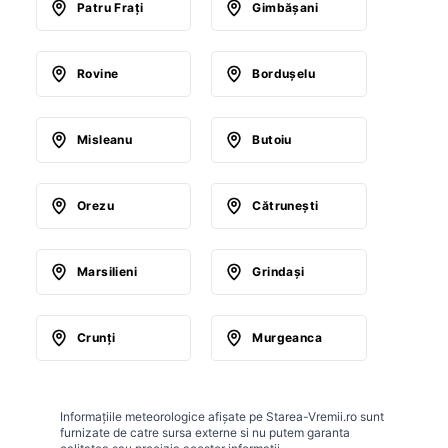
Patru Fraţi
Gimbăşani
Rovine
Borduşelu
Misleanu
Butoiu
Orezu
Cătruneşti
Marsilieni
Grindaşi
Crunţi
Murgeanca
Informațiile meteorologice afișate pe Starea-Vremii.ro sunt
furnizate de catre sursa externe si nu putem garanta