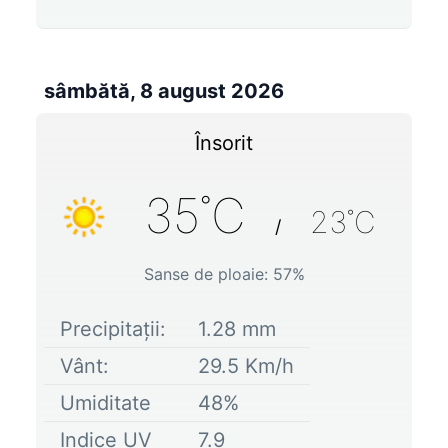
sâmbătă, 8 august 2026
Însorit
35
˚C
23
˚C
/
Sanse de ploaie:
57
%
Precipitații:
1.28
mm
Vânt:
29.5
Km/h
Umiditate
48
%
Indice UV
7.9