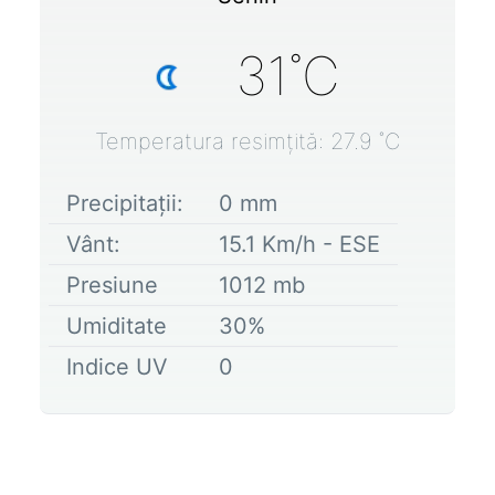
31
˚C
Temperatura resimțită:
27.9
˚C
Precipitații:
0
mm
Vânt:
15.1
Km/h -
ESE
Presiune
1012
mb
Umiditate
30
%
Indice UV
0