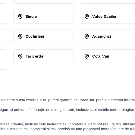
Sinoie
Valea Dacilor
Cochirleni
Adamclisi
Tariverde
Cotu Văii
 de catre sursa externe si nu putem garanta calitatea sau precizia acestor informa
ure și pot varia în funcție de diverși factori, inclusiv schimbările meteorologice r
i sau daune, inclusiv cele indirecte sau colaterale, care pot rezulta din utilizar
ține o imagine mai completă și mai precisă asupra prognozei meteo înainte de a lu