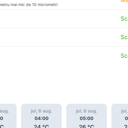
metru mai mic de 10 micrometri
Sc
Sc
Sc
 aug.
joi, 6 aug.
joi, 6 aug.
joi
00
04:00
05:00
0
C
24
°C
26
°C
2