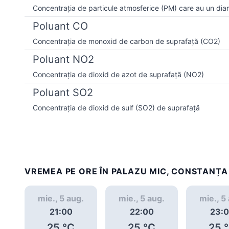
Concentrația de particule atmosferice (PM) care au un dia
Poluant CO
Concentrația de monoxid de carbon de suprafață (CO2)
Poluant NO2
Concentrația de dioxid de azot de suprafață (NO2)
Poluant SO2
Concentrația de dioxid de sulf (SO2) de suprafață
VREMEA PE ORE ÎN PALAZU MIC, CONSTANȚA
mie., 5 aug.
mie., 5 aug.
mie., 5
21:00
22:00
23:
25
°C
25
°C
25
°