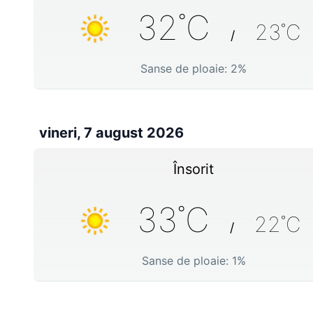
32
˚C
23
˚C
/
Sanse de ploaie:
2
%
vineri, 7 august 2026
Însorit
33
˚C
22
˚C
/
Sanse de ploaie:
1
%