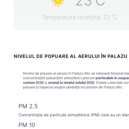
23
˚C
Temperatura resimțită:
22
˚C
NIVELUL DE POPUARE AL AERULUI ÎN PALAZU
Nivelul de poluare al aerului în
Palazu Mic
se măsoară folosind staț
concentrațiile poluanților atmosferici precum
particulele în susp
carbon (CO)
și
ozonul la nivelul solului (O3)
. Datele colectate sun
poluare și impactul asupra sănătății locuitorilor din
Palazu Mic
.
PM 2.5
Concentrația de particule atmosferice (PM) care au un dia
PM 10