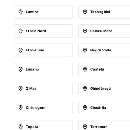
Lumina
Techirghiol
Eforie Nord
Palazu Mare
Eforie Sud
Negru Vodă
Limanu
Castelu
2 Mai
Ghindăreşti
Chirnogeni
Ciocârlia
Topalu
Tortoman