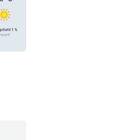
pitatii
1
%
Precipitatii
1
%
Precipitatii
1
%
nsorit
Însorit
Însorit