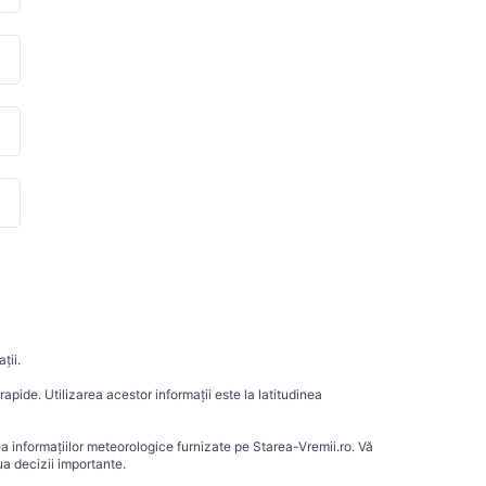
ții.
apide. Utilizarea acestor informații este la latitudinea
ea informațiilor meteorologice furnizate pe Starea-Vremii.ro. Vă
a decizii importante.