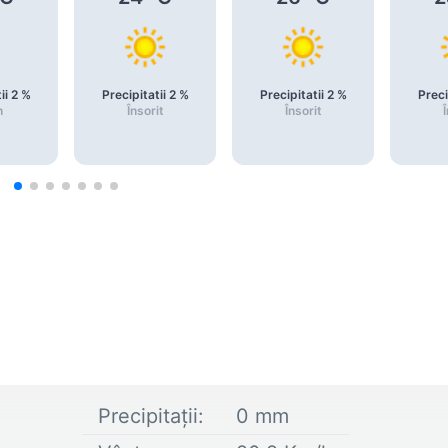
ii
2
%
Precipitatii
2
%
Precipitatii
2
%
Preci
n
Însorit
Însorit
Î
Precipitații:
0
mm