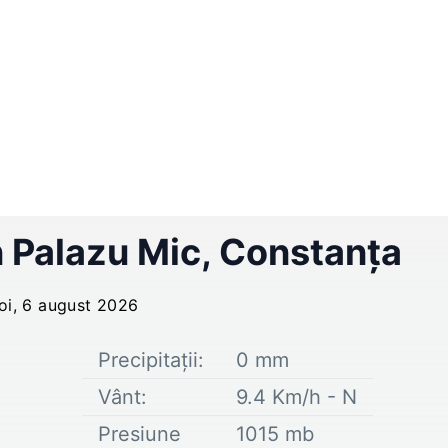
n
Palazu Mic
,
Constanța
joi, 6 august 2026
Precipitații:
0
mm
Vânt:
9.4
Km/h -
N
Presiune
1015
mb