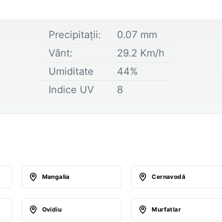
Precipitații:
0.07
mm
Vânt:
29.2
Km/h
Umiditate
44
%
Indice UV
8
Mangalia
Cernavodă
Ovidiu
Murfatlar