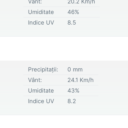
Vânt:
20.2
Km/h
Umiditate
46
%
Indice UV
8.5
Precipitații:
0
mm
Vânt:
24.1
Km/h
Umiditate
43
%
Indice UV
8.2