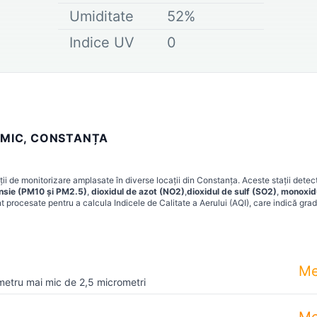
Umiditate
52
%
Indice UV
0
 MIC, CONSTANȚA
ii de monitorizare amplasate în diverse locații din
Constanța
. Aceste stații dete
ensie (PM10 și PM2.5)
,
dioxidul de azot (NO2)
,
dioxidul de sulf (SO2)
,
monoxid
t procesate pentru a calcula Indicele de Calitate a Aerului (AQI), care indică grad
Me
metru mai mic de 2,5 micrometri
Me