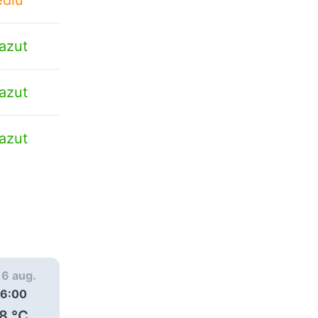
azut
azut
azut
, 6 aug.
joi, 6 aug.
joi, 6 aug.
6:00
07:00
08:00
8
°C
30
°C
31
°C