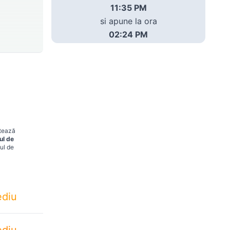
11:35 PM
si apune la ora
02:24 PM
ctează
ul de
ul de
diu
diu