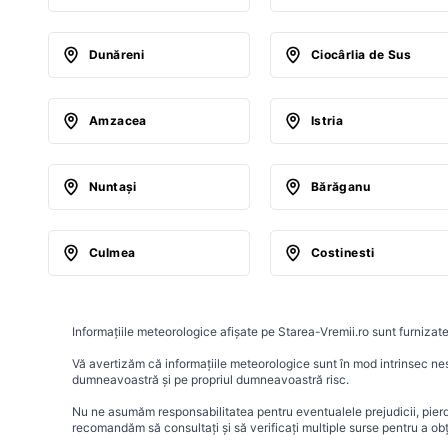
Dunăreni
Ciocârlia de Sus
Amzacea
Istria
Nuntaşi
Bărăganu
Culmea
Costinesti
Informațiile meteorologice afișate pe Starea-Vremii.ro sunt furnizate
Vă avertizăm că informațiile meteorologice sunt în mod intrinsec nesig
dumneavoastră și pe propriul dumneavoastră risc.
Nu ne asumăm responsabilitatea pentru eventualele prejudicii, pierder
recomandăm să consultați și să verificați multiple surse pentru a ob