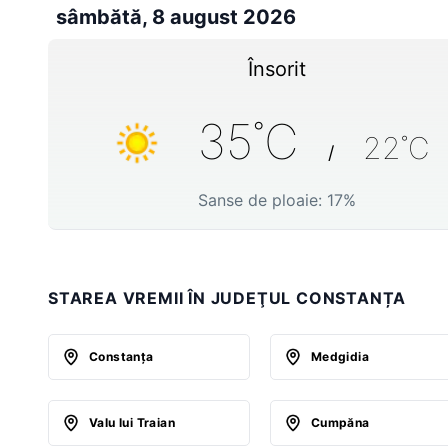
sâmbătă, 8 august 2026
Însorit
35
˚C
22
˚C
/
Sanse de ploaie:
17
%
STAREA VREMII ÎN JUDEŢUL CONSTANȚA
Constanţa
Medgidia
Valu lui Traian
Cumpăna