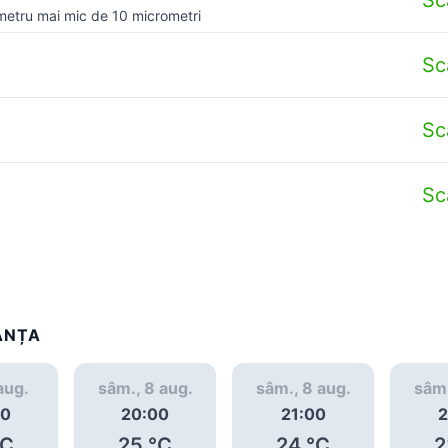
metru mai mic de 10 micrometri
Sc
Sc
Sc
ANȚA
 aug.
sâm., 8 aug.
sâm., 8 aug.
sâm.
00
20:00
21:00
2
C
25
°C
24
°C
2