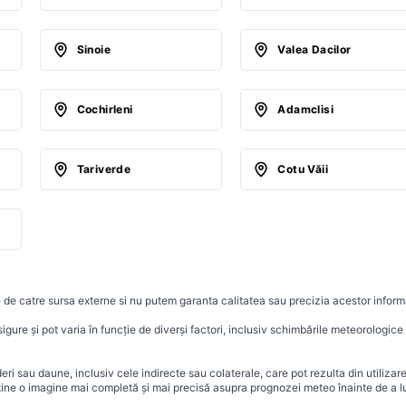
Sinoie
Valea Dacilor
Cochirleni
Adamclisi
Tariverde
Cotu Văii
 de catre sursa externe si nu putem garanta calitatea sau precizia acestor informa
ure și pot varia în funcție de diverși factori, inclusiv schimbările meteorologice r
i sau daune, inclusiv cele indirecte sau colaterale, care pot rezulta din utilizar
ține o imagine mai completă și mai precisă asupra prognozei meteo înainte de a lu