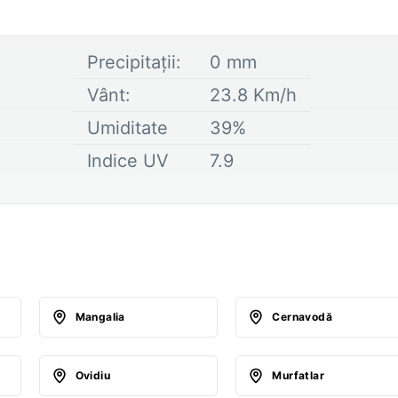
Precipitații:
0
mm
Vânt:
23.8
Km/h
Umiditate
39
%
Indice UV
7.9
Mangalia
Cernavodă
Ovidiu
Murfatlar