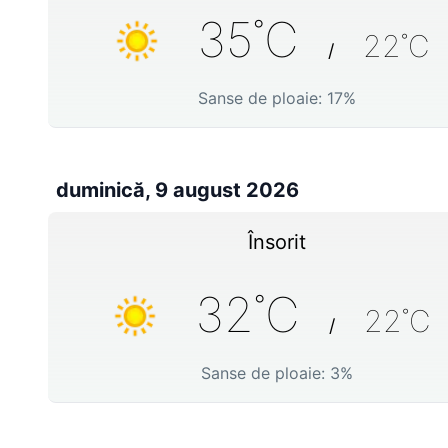
35
˚C
22
˚C
/
Sanse de ploaie:
17
%
duminică, 9 august 2026
Însorit
32
˚C
22
˚C
/
Sanse de ploaie:
3
%