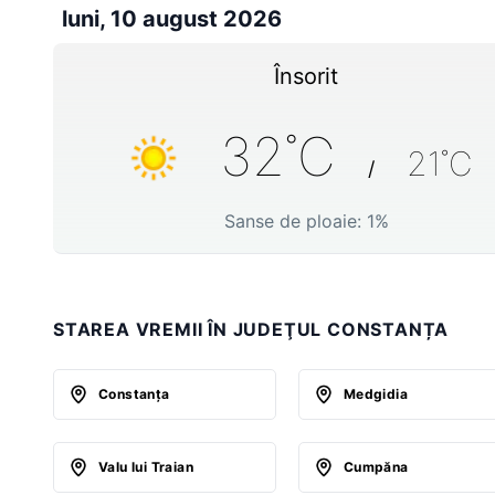
luni, 10 august 2026
Însorit
32
˚C
21
˚C
/
Sanse de ploaie:
1
%
STAREA VREMII ÎN JUDEŢUL CONSTANȚA
Constanţa
Medgidia
Valu lui Traian
Cumpăna