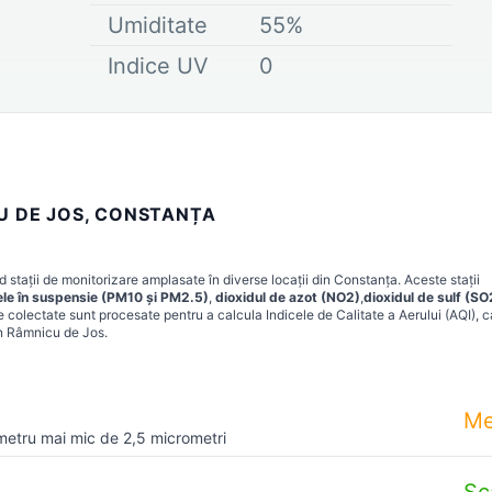
Umiditate
55
%
Indice UV
0
CU DE JOS, CONSTANȚA
 stații de monitorizare amplasate în diverse locații din
Constanța
. Aceste stații
ele în suspensie (PM10 și PM2.5)
,
dioxidul de azot (NO2)
,
dioxidul de sulf (SO
e colectate sunt procesate pentru a calcula Indicele de Calitate a Aerului (AQI), c
in
Râmnicu de Jos
.
Me
metru mai mic de 2,5 micrometri
Sc