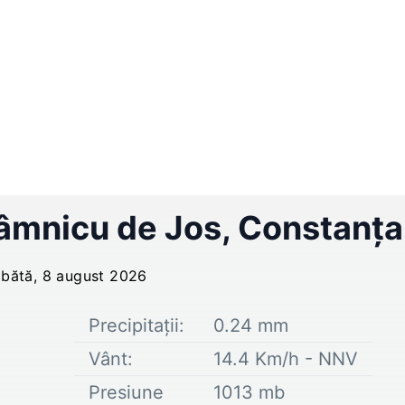
âmnicu de Jos
,
Constanța
bătă, 8 august 2026
Precipitații:
0.24
mm
Vânt:
14.4
Km/h -
NNV
Presiune
1013
mb