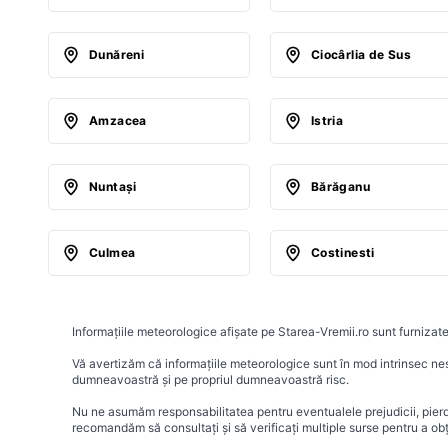
Dunăreni
Ciocârlia de Sus
Amzacea
Istria
Nuntaşi
Bărăganu
Culmea
Costinesti
Informațiile meteorologice afișate pe Starea-Vremii.ro sunt furnizate
Vă avertizăm că informațiile meteorologice sunt în mod intrinsec nesig
dumneavoastră și pe propriul dumneavoastră risc.
Nu ne asumăm responsabilitatea pentru eventualele prejudicii, pierder
recomandăm să consultați și să verificați multiple surse pentru a ob