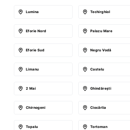
Lumina
Techirghiol
Eforie Nord
Palazu Mare
Eforie Sud
Negru Vodă
Limanu
Castelu
2 Mai
Ghindăreşti
Chirnogeni
Ciocârlia
Topalu
Tortoman