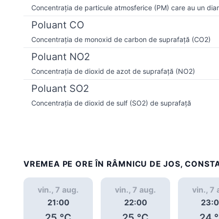
Concentrația de particule atmosferice (PM) care au un dia
Poluant CO
Concentrația de monoxid de carbon de suprafață (CO2)
Poluant NO2
Concentrația de dioxid de azot de suprafață (NO2)
Poluant SO2
Concentrația de dioxid de sulf (SO2) de suprafață
VREMEA PE ORE ÎN RÂMNICU DE JOS, CONST
vin., 7 aug.
vin., 7 aug.
vin., 7
21:00
22:00
23:
25
°C
25
°C
24
°