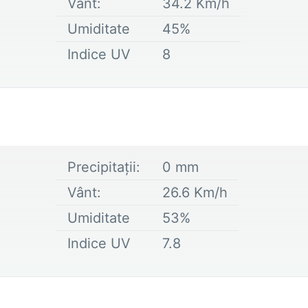
Vânt:
34.2
Km/h
Umiditate
45
%
Indice UV
8
Precipitații:
0
mm
Vânt:
26.6
Km/h
Umiditate
53
%
Indice UV
7.8