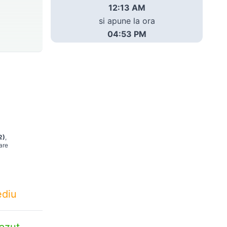
12:13 AM
si apune la ora
04:53 PM
2)
,
are
diu
azut