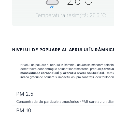
26
˚C
Temperatura resimțită:
26.6
˚C
NIVELUL DE POPUARE AL AERULUI ÎN RÂMNI
Nivelul de poluare al aerului în
Râmnicu de Jos
se măsoară folosind
detectează concentrațiile poluanților atmosferici precum
particul
monoxidul de carbon (CO)
și
ozonul la nivelul solului (O3)
. Datel
indică gradul de poluare și impactul asupra sănătății locuitorilor d
PM 2.5
Concentrația de particule atmosferice (PM) care au un dia
PM 10