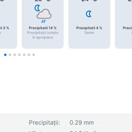
ii
3
%
Precipitatii
14
%
Precipitatii
4
%
Preci
n
Precipitații izolate
Senin
în apropiere
Precipitații:
0.29
mm