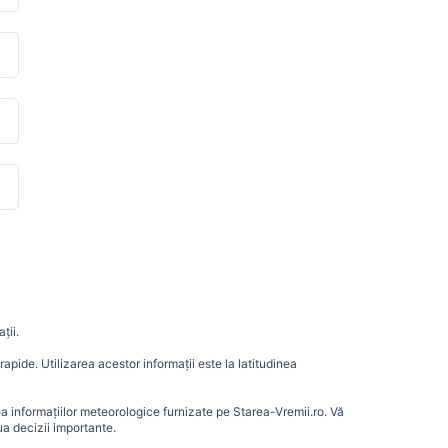
ții.
apide. Utilizarea acestor informații este la latitudinea
ea informațiilor meteorologice furnizate pe Starea-Vremii.ro. Vă
a decizii importante.