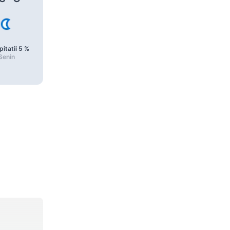
pitatii
5
%
Precipitatii
6
%
Precipitatii
6
%
Senin
Senin
Senin