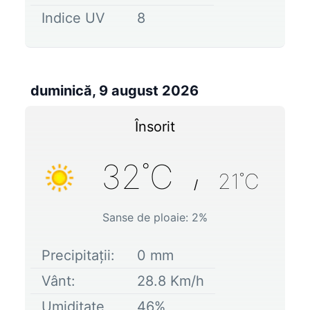
Indice UV
8
duminică, 9 august 2026
Însorit
32
˚C
21
˚C
/
Sanse de ploaie:
2
%
Precipitații:
0
mm
Vânt:
28.8
Km/h
Umiditate
46
%