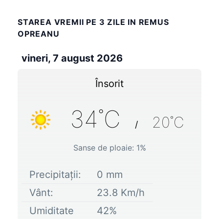
STAREA VREMII PE 3 ZILE IN REMUS
OPREANU
vineri, 7 august 2026
Însorit
34
˚C
20
˚C
/
Sanse de ploaie:
1
%
Precipitații:
0
mm
Vânt:
23.8
Km/h
Umiditate
42
%