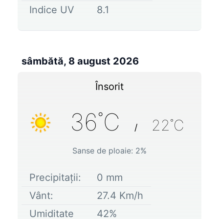
Indice UV
8.1
sâmbătă, 8 august 2026
Însorit
36
˚C
22
˚C
/
Sanse de ploaie:
2
%
Precipitații:
0
mm
Vânt:
27.4
Km/h
Umiditate
42
%