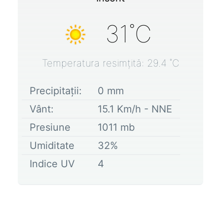
31
˚C
Temperatura resimțită:
29.4
˚C
Precipitații:
0
mm
Vânt:
15.1
Km/h -
NNE
Presiune
1011
mb
Umiditate
32
%
Indice UV
4