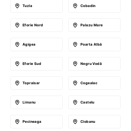
Tuzla
Cobadin
Eforie Nord
Palazu Mare
Agigea
Poarta Albă
Eforie Sud
Negru Vodă
Topraisar
Cogealac
Limanu
Castelu
Pecineaga
Ciobanu