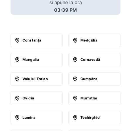
si apune la ora
03:39 PM
Constanţa
Medgidia
Mangalia
Cernavodă
Valu lui Traian
Cumpăna
Ovidiu
Murfatlar
Lumina
Techirghiol