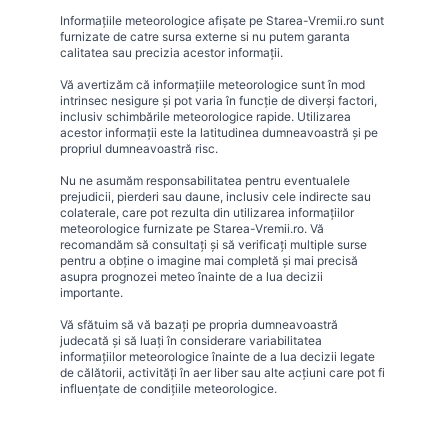
Informațiile meteorologice afișate pe Starea-Vremii.ro sunt
furnizate de catre sursa externe si nu putem garanta
calitatea sau precizia acestor informații.
Vă avertizăm că informațiile meteorologice sunt în mod
intrinsec nesigure și pot varia în funcție de diverși factori,
inclusiv schimbările meteorologice rapide. Utilizarea
acestor informații este la latitudinea dumneavoastră și pe
propriul dumneavoastră risc.
Nu ne asumăm responsabilitatea pentru eventualele
prejudicii, pierderi sau daune, inclusiv cele indirecte sau
colaterale, care pot rezulta din utilizarea informațiilor
meteorologice furnizate pe Starea-Vremii.ro. Vă
recomandăm să consultați și să verificați multiple surse
pentru a obține o imagine mai completă și mai precisă
asupra prognozei meteo înainte de a lua decizii
importante.
Vă sfătuim să vă bazați pe propria dumneavoastră
judecată și să luați în considerare variabilitatea
informațiilor meteorologice înainte de a lua decizii legate
de călătorii, activități în aer liber sau alte acțiuni care pot fi
influențate de condițiile meteorologice.