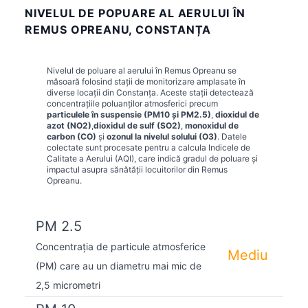
NIVELUL DE POPUARE AL AERULUI ÎN
REMUS OPREANU, CONSTANȚA
Nivelul de poluare al aerului în
Remus Opreanu
se
măsoară folosind stații de monitorizare amplasate în
diverse locații din
Constanța
. Aceste stații detectează
concentrațiile poluanților atmosferici precum
particulele în suspensie (PM10 și PM2.5)
,
dioxidul de
azot (NO2)
,
dioxidul de sulf (SO2)
,
monoxidul de
carbon (CO)
și
ozonul la nivelul solului (O3)
. Datele
colectate sunt procesate pentru a calcula Indicele de
Calitate a Aerului (AQI), care indică gradul de poluare și
impactul asupra sănătății locuitorilor din
Remus
Opreanu
.
PM 2.5
Concentrația de particule atmosferice
Mediu
(PM) care au un diametru mai mic de
2,5 micrometri