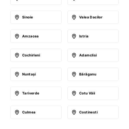
Sinoie
Valea Dacilor
Amzacea
Istria
Cochirleni
Adamclisi
Nuntaşi
Bărăganu
Tariverde
Cotu Văii
Culmea
Costinesti