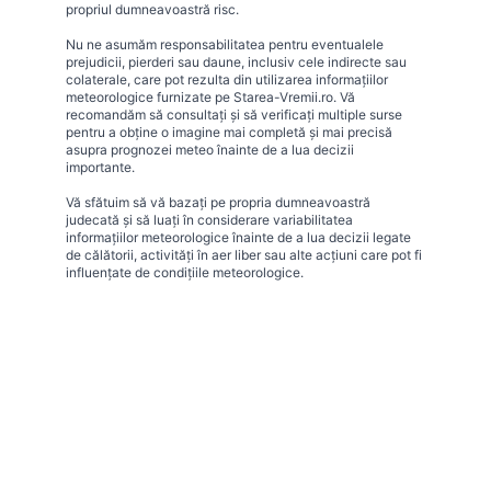
propriul dumneavoastră risc.
Nu ne asumăm responsabilitatea pentru eventualele
prejudicii, pierderi sau daune, inclusiv cele indirecte sau
colaterale, care pot rezulta din utilizarea informațiilor
meteorologice furnizate pe Starea-Vremii.ro. Vă
recomandăm să consultați și să verificați multiple surse
pentru a obține o imagine mai completă și mai precisă
asupra prognozei meteo înainte de a lua decizii
importante.
Vă sfătuim să vă bazați pe propria dumneavoastră
judecată și să luați în considerare variabilitatea
informațiilor meteorologice înainte de a lua decizii legate
de călătorii, activități în aer liber sau alte acțiuni care pot fi
influențate de condițiile meteorologice.