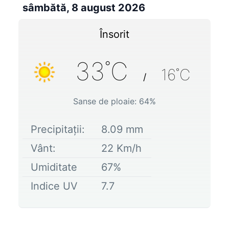
sâmbătă, 8 august 2026
Însorit
33
˚C
16
˚C
/
Sanse de ploaie:
64
%
Precipitații:
8.09
mm
Vânt:
22
Km/h
Umiditate
67
%
Indice UV
7.7