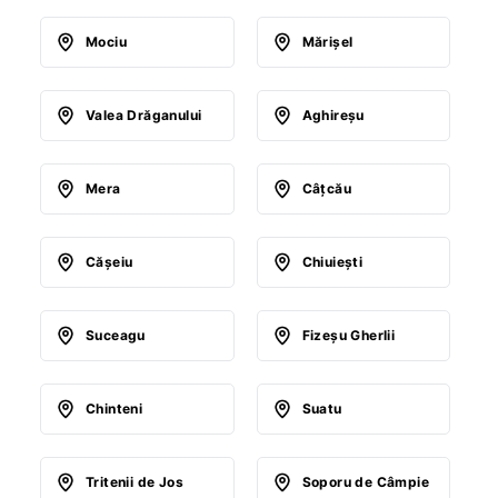
Mociu
Mărişel
Valea Drăganului
Aghireşu
Mera
Câţcău
Căşeiu
Chiuieşti
Suceagu
Fizeşu Gherlii
Chinteni
Suatu
Tritenii de Jos
Soporu de Câmpie