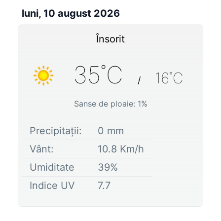
luni, 10 august 2026
Însorit
35
˚C
16
˚C
/
Sanse de ploaie:
1
%
Precipitații:
0
mm
Vânt:
10.8
Km/h
Umiditate
39
%
Indice UV
7.7