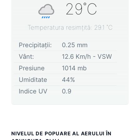
29
˚C
Temperatura resimțită:
29.1
˚C
Precipitații:
0.25
mm
Vânt:
12.6
Km/h -
VSW
Presiune
1014
mb
Umiditate
44
%
Indice UV
0.9
NIVELUL DE POPUARE AL AERULUI ÎN