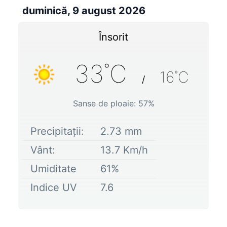
duminică, 9 august 2026
Însorit
33
˚C
16
˚C
/
Sanse de ploaie:
57
%
Precipitații:
2.73
mm
Vânt:
13.7
Km/h
Umiditate
61
%
Indice UV
7.6