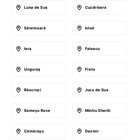
Luna de Sus
Cuzdrioara
Sânnicoară
Iclod
Iara
Feleacu
Unguraş
Frata
Răscruci
Jucu de Sus
Someşu Rece
Mintiu Gherlii
Cămăraşu
Dezmir