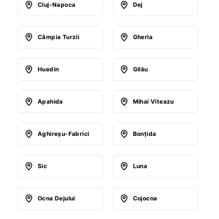
Cluj-Napoca
Dej
Câmpia Turzii
Gherla
Huedin
Gilău
Apahida
Mihai Viteazu
Aghireşu-Fabrici
Bonţida
Sic
Luna
Ocna Dejului
Cojocna