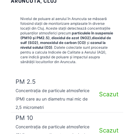
ARUNCUTA, CLUJ
Nivelul de poluare al aerului în
Aruncuta
se măsoară
folosind stații de monitorizare amplasate în diverse
locații din
Cluj
. Aceste stații detectează concentrațiile
poluanților atmosferici precum
particulele în suspensie
(PM10 și PM2.5)
,
dioxidul de azot (NO2)
,
dioxidul de
sulf (SO2)
,
monoxidul de carbon (CO)
și
ozonul la
nivelul solului (O3)
. Datele colectate sunt procesate
pentru a calcula Indicele de Calitate a Aerului (AQI),
care indică gradul de poluare și impactul asupra
sănătății locuitorilor din
Aruncuta
.
PM 2.5
Concentrația de particule atmosferice
Scazut
(PM) care au un diametru mai mic de
2,5 micrometri
PM 10
Concentrația de particule atmosferice
Scazut