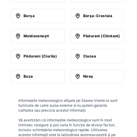
Borşa
Borşa-Crestaia
Moldoveneşti
Pădureni (Chinteni)
Pădureni (Ciurila)
Ciucea
Buza
Nireş
Informațiile meteorologice afișate pe Starea-Vremii.ro sunt
furnizate de catre sursa externe si nu putem garanta
calitatea sau precizia acestor informații.
Vă avertizăm că informațiile meteorologice sunt în mod
intrinsec nesigure și pot varia în funcție de diverși factori,
inclusiv schimbările meteorologice rapide. Utilizarea
acestor informații este la latitudinea dumneavoastră și pe