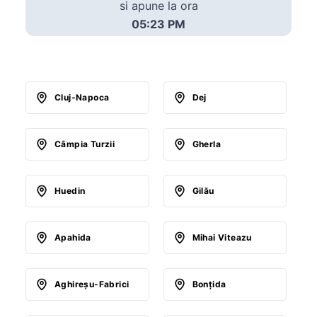
si apune la ora
05:23 PM
Cluj-Napoca
Dej
Câmpia Turzii
Gherla
Huedin
Gilău
Apahida
Mihai Viteazu
Aghireşu-Fabrici
Bonţida