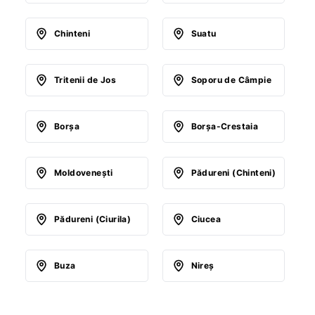
Chinteni
Suatu
Tritenii de Jos
Soporu de Câmpie
Borşa
Borşa-Crestaia
Moldoveneşti
Pădureni (Chinteni)
Pădureni (Ciurila)
Ciucea
Buza
Nireş