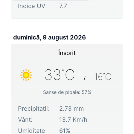
Indice UV
7.7
duminică, 9 august 2026
Însorit
33
˚C
16
˚C
/
Sanse de ploaie:
57
%
Precipitații:
2.73
mm
Vânt:
13.7
Km/h
Umiditate
61
%