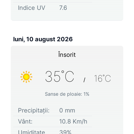
Indice UV
7.6
luni, 10 august 2026
Însorit
35
˚C
16
˚C
/
Sanse de ploaie:
1
%
Precipitații:
0
mm
Vânt:
10.8
Km/h
Umiditate
39
%