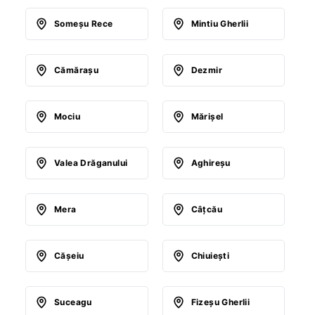
Someşu Rece
Mintiu Gherlii
Cămăraşu
Dezmir
Mociu
Mărişel
Valea Drăganului
Aghireşu
Mera
Câţcău
Căşeiu
Chiuieşti
Suceagu
Fizeşu Gherlii