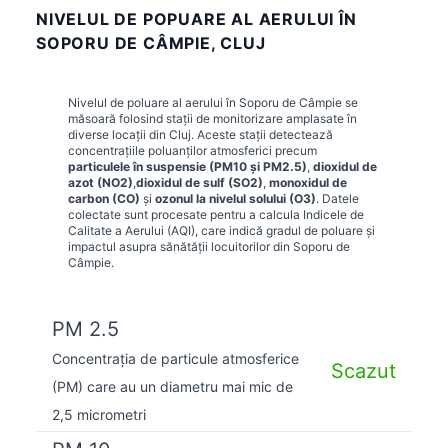
NIVELUL DE POPUARE AL AERULUI ÎN
SOPORU DE CÂMPIE, CLUJ
Nivelul de poluare al aerului în
Soporu de Câmpie
se
măsoară folosind stații de monitorizare amplasate în
diverse locații din
Cluj
. Aceste stații detectează
concentrațiile poluanților atmosferici precum
particulele în suspensie (PM10 și PM2.5)
,
dioxidul de
azot (NO2)
,
dioxidul de sulf (SO2)
,
monoxidul de
carbon (CO)
și
ozonul la nivelul solului (O3)
. Datele
colectate sunt procesate pentru a calcula Indicele de
Calitate a Aerului (AQI), care indică gradul de poluare și
impactul asupra sănătății locuitorilor din
Soporu de
Câmpie
.
PM 2.5
Concentrația de particule atmosferice
Scazut
(PM) care au un diametru mai mic de
2,5 micrometri