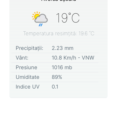
19
˚C
Temperatura resimțită:
19.6
˚C
Precipitații:
2.23
mm
Vânt:
10.8
Km/h -
VNW
Presiune
1016
mb
Umiditate
89
%
Indice UV
0.1