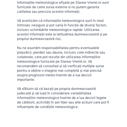
Informațiile meteorologice afișate pe Starea-Vremii.ro sunt
furnizate de catre sursa externe si nu putem garanta
calitatea sau precizia acestor informații.
Vă avertizăm că informațiile meteorologice sunt în mod
intrinsec nesigure și pot varia în funcție de diverși factori,
inclusiv schimbările meteorologice rapide. Utilizarea
acestor informații este la latitudinea dumneavoastră și pe
propriul dumneavoastră risc.
Nu ne asumăm responsabilitatea pentru eventualele
prejudicii, pierderi sau daune, inclusiv cele indirecte sau
colaterale, care pot rezulta din utilizarea informațiilor
meteorologice furnizate pe Starea-Vremii.ro. Vă
recomandăm să consultați și să verificați multiple surse
pentru a obține o imagine mai completă și mai precisă
asupra prognozei meteo înainte de a lua decizii
importante.
Vă sfătuim să vă bazați pe propria dumneavoastră
judecată și să luați în considerare variabilitatea
informațiilor meteorologice înainte de a lua decizii legate
de călătorii, activități în aer liber sau alte acțiuni care pot fi
influențate de condițiile meteorologice.