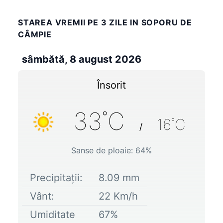
STAREA VREMII PE 3 ZILE IN SOPORU DE
CÂMPIE
sâmbătă, 8 august 2026
Însorit
33
˚C
16
˚C
/
Sanse de ploaie:
64
%
Precipitații:
8.09
mm
Vânt:
22
Km/h
Umiditate
67
%