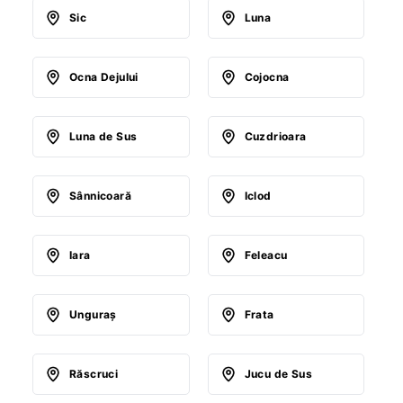
Sic
Luna
Ocna Dejului
Cojocna
Luna de Sus
Cuzdrioara
Sânnicoară
Iclod
Iara
Feleacu
Unguraş
Frata
Răscruci
Jucu de Sus