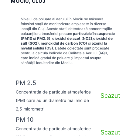
MOCIU, CLUJ
Nivelul de poluare al aerului în
Mociu
se măsoară
folosind stații de monitorizare amplasate în diverse
locații din
Cluj
. Aceste stații detectează concentrațiile
poluanților atmosferici precum
particulele în suspensie
(PM10 și PM2.5)
,
dioxidul de azot (NO2)
,
dioxidul de
sulf (SO2)
,
monoxidul de carbon (CO)
și
ozonul la
nivelul solului (O3)
. Datele colectate sunt procesate
pentru a calcula Indicele de Calitate a Aerului (AQI),
care indică gradul de poluare și impactul asupra
sănătății locuitorilor din
Mociu
.
PM 2.5
Concentrația de particule atmosferice
Scazut
(PM) care au un diametru mai mic de
2,5 micrometri
PM 10
Concentrația de particule atmosferice
Scazut