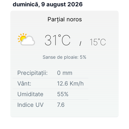
duminică, 9 august 2026
Parțial noros
31
˚C
15
˚C
/
Sanse de ploaie:
5
%
Precipitații:
0
mm
Vânt:
12.6
Km/h
Umiditate
55
%
Indice UV
7.6