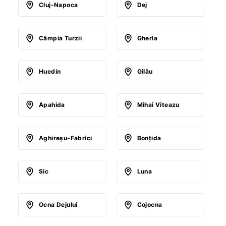
Cluj-Napoca
Dej
Câmpia Turzii
Gherla
Huedin
Gilău
Apahida
Mihai Viteazu
Aghireşu-Fabrici
Bonţida
Sic
Luna
Ocna Dejului
Cojocna