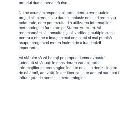
propriul dumneavoastră risc.
Nu ne asumăm responsabilitatea pentru eventualele
prejudicii, pierderi sau daune, inclusiv cele indirecte sau
colaterale, care pot rezulta din utilizarea informațiilor
meteorologice furnizate pe Starea-Vremii.ro. Vă
recomandăm să consultați și să verificați multiple surse
pentru a obține o imagine mai completă și mai precisă
asupra prognozei meteo înainte de a lua decizii
importante.
Vă sfătuim să vă bazați pe propria dumneavoastră
judecată și să luați în considerare variabilitatea
informațiilor meteorologice înainte de a lua decizii legate
de călătorii, activități în aer liber sau alte acțiuni care pot fi
influențate de condițiile meteorologice.