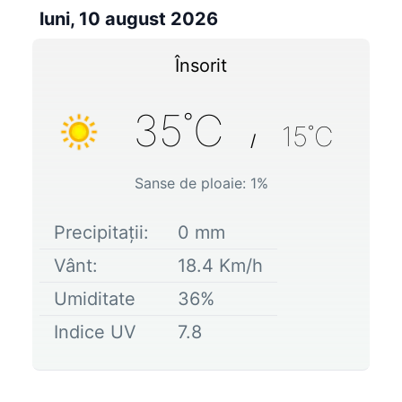
luni, 10 august 2026
Însorit
35
˚C
15
˚C
/
Sanse de ploaie:
1
%
Precipitații:
0
mm
Vânt:
18.4
Km/h
Umiditate
36
%
Indice UV
7.8