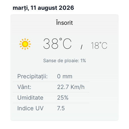
marți, 11 august 2026
Însorit
38
˚C
18
˚C
/
Sanse de ploaie:
1
%
Precipitații:
0
mm
Vânt:
22.7
Km/h
Umiditate
25
%
Indice UV
7.5