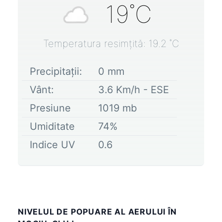
19
˚C
Temperatura resimțită:
19.2
˚C
Precipitații:
0
mm
Vânt:
3.6
Km/h -
ESE
Presiune
1019
mb
Umiditate
74
%
Indice UV
0.6
NIVELUL DE POPUARE AL AERULUI ÎN