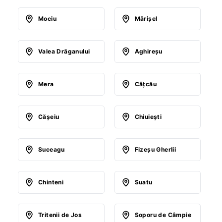
Mociu
Mărişel
Valea Drăganului
Aghireşu
Mera
Câţcău
Căşeiu
Chiuieşti
Suceagu
Fizeşu Gherlii
Chinteni
Suatu
Tritenii de Jos
Soporu de Câmpie