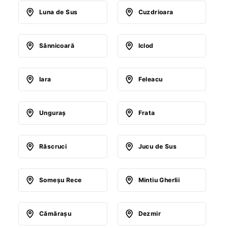
Luna de Sus
Cuzdrioara
Sânnicoară
Iclod
Iara
Feleacu
Unguraş
Frata
Răscruci
Jucu de Sus
Someşu Rece
Mintiu Gherlii
Cămăraşu
Dezmir