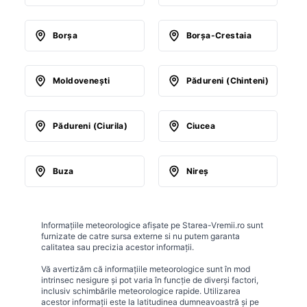
Borşa
Borşa-Crestaia
Moldoveneşti
Pădureni (Chinteni)
Pădureni (Ciurila)
Ciucea
Buza
Nireş
Informațiile meteorologice afișate pe Starea-Vremii.ro sunt
furnizate de catre sursa externe si nu putem garanta
calitatea sau precizia acestor informații.
Vă avertizăm că informațiile meteorologice sunt în mod
intrinsec nesigure și pot varia în funcție de diverși factori,
inclusiv schimbările meteorologice rapide. Utilizarea
acestor informații este la latitudinea dumneavoastră și pe