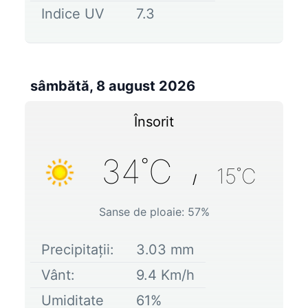
Indice UV
7.3
sâmbătă, 8 august 2026
Însorit
34
˚C
15
˚C
/
Sanse de ploaie:
57
%
Precipitații:
3.03
mm
Vânt:
9.4
Km/h
Umiditate
61
%