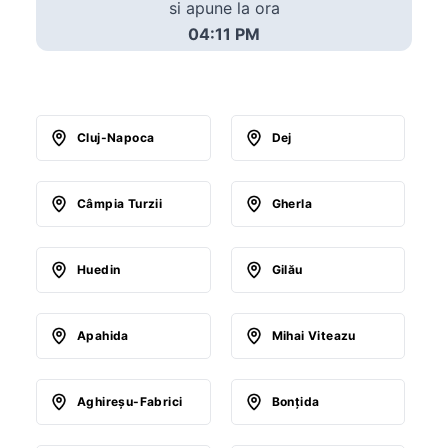
si apune la ora
04:11 PM
Cluj-Napoca
Dej
Câmpia Turzii
Gherla
Huedin
Gilău
Apahida
Mihai Viteazu
Aghireşu-Fabrici
Bonţida