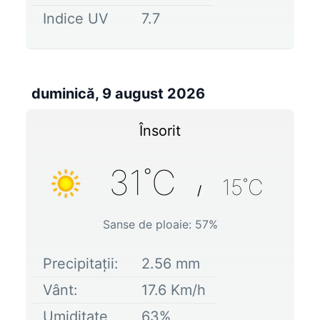
Indice UV
7.7
duminică, 9 august 2026
Însorit
31
˚C
15
˚C
/
Sanse de ploaie:
57
%
Precipitații:
2.56
mm
Vânt:
17.6
Km/h
Umiditate
63
%