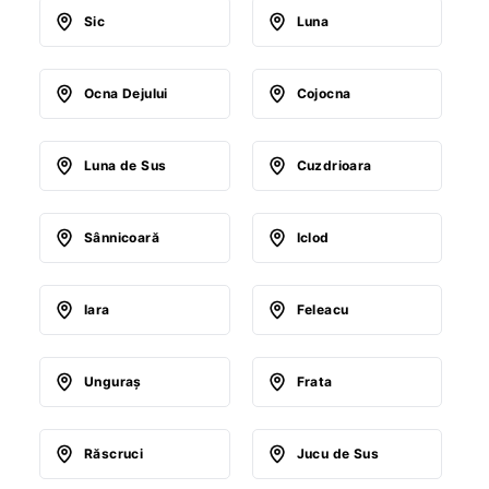
Sic
Luna
Ocna Dejului
Cojocna
Luna de Sus
Cuzdrioara
Sânnicoară
Iclod
Iara
Feleacu
Unguraş
Frata
Răscruci
Jucu de Sus