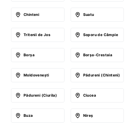
Chinteni
Suatu
Tritenii de Jos
Soporu de Câmpie
Borşa
Borşa-Crestaia
Moldoveneşti
Pădureni (Chinteni)
Pădureni (Ciurila)
Ciucea
Buza
Nireş