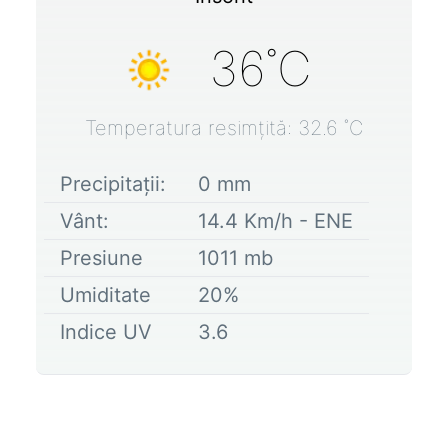
36
˚C
Temperatura resimțită:
32.6
˚C
Precipitații:
0
mm
Vânt:
14.4
Km/h -
ENE
Presiune
1011
mb
Umiditate
20
%
Indice UV
3.6