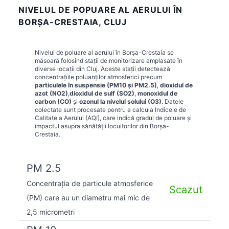
NIVELUL DE POPUARE AL AERULUI ÎN
BORŞA-CRESTAIA, CLUJ
Nivelul de poluare al aerului în
Borşa-Crestaia
se
măsoară folosind stații de monitorizare amplasate în
diverse locații din
Cluj
. Aceste stații detectează
concentrațiile poluanților atmosferici precum
particulele în suspensie (PM10 și PM2.5)
,
dioxidul de
azot (NO2)
,
dioxidul de sulf (SO2)
,
monoxidul de
carbon (CO)
și
ozonul la nivelul solului (O3)
. Datele
colectate sunt procesate pentru a calcula Indicele de
Calitate a Aerului (AQI), care indică gradul de poluare și
impactul asupra sănătății locuitorilor din
Borşa-
Crestaia
.
PM 2.5
Concentrația de particule atmosferice
Scazut
(PM) care au un diametru mai mic de
2,5 micrometri