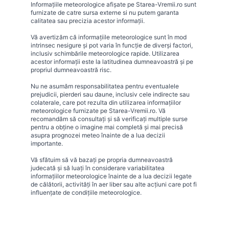
Informațiile meteorologice afișate pe Starea-Vremii.ro sunt
furnizate de catre sursa externe si nu putem garanta
calitatea sau precizia acestor informații.
Vă avertizăm că informațiile meteorologice sunt în mod
intrinsec nesigure și pot varia în funcție de diverși factori,
inclusiv schimbările meteorologice rapide. Utilizarea
acestor informații este la latitudinea dumneavoastră și pe
propriul dumneavoastră risc.
Nu ne asumăm responsabilitatea pentru eventualele
prejudicii, pierderi sau daune, inclusiv cele indirecte sau
colaterale, care pot rezulta din utilizarea informațiilor
meteorologice furnizate pe Starea-Vremii.ro. Vă
recomandăm să consultați și să verificați multiple surse
pentru a obține o imagine mai completă și mai precisă
asupra prognozei meteo înainte de a lua decizii
importante.
Vă sfătuim să vă bazați pe propria dumneavoastră
judecată și să luați în considerare variabilitatea
informațiilor meteorologice înainte de a lua decizii legate
de călătorii, activități în aer liber sau alte acțiuni care pot fi
influențate de condițiile meteorologice.