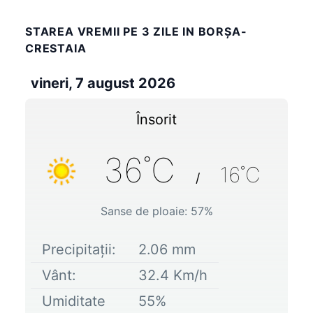
STAREA VREMII PE 3 ZILE IN BORŞA-
CRESTAIA
vineri, 7 august 2026
Însorit
36
˚C
16
˚C
/
Sanse de ploaie:
57
%
Precipitații:
2.06
mm
Vânt:
32.4
Km/h
Umiditate
55
%