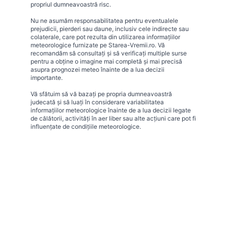
propriul dumneavoastră risc.
Nu ne asumăm responsabilitatea pentru eventualele
prejudicii, pierderi sau daune, inclusiv cele indirecte sau
colaterale, care pot rezulta din utilizarea informațiilor
meteorologice furnizate pe Starea-Vremii.ro. Vă
recomandăm să consultați și să verificați multiple surse
pentru a obține o imagine mai completă și mai precisă
asupra prognozei meteo înainte de a lua decizii
importante.
Vă sfătuim să vă bazați pe propria dumneavoastră
judecată și să luați în considerare variabilitatea
informațiilor meteorologice înainte de a lua decizii legate
de călătorii, activități în aer liber sau alte acțiuni care pot fi
influențate de condițiile meteorologice.