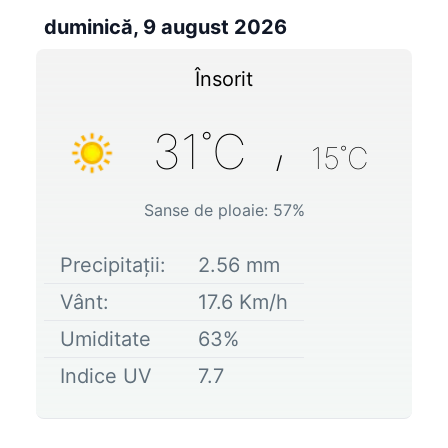
duminică, 9 august 2026
Însorit
31
˚C
15
˚C
/
Sanse de ploaie:
57
%
Precipitații:
2.56
mm
Vânt:
17.6
Km/h
Umiditate
63
%
Indice UV
7.7