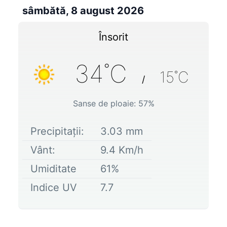
sâmbătă, 8 august 2026
Însorit
34
˚C
15
˚C
/
Sanse de ploaie:
57
%
Precipitații:
3.03
mm
Vânt:
9.4
Km/h
Umiditate
61
%
Indice UV
7.7