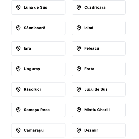
Luna de Sus
Cuzdrioara
Sânnicoară
Iclod
Iara
Feleacu
Unguraş
Frata
Răscruci
Jucu de Sus
Someşu Rece
Mintiu Gherlii
Cămăraşu
Dezmir