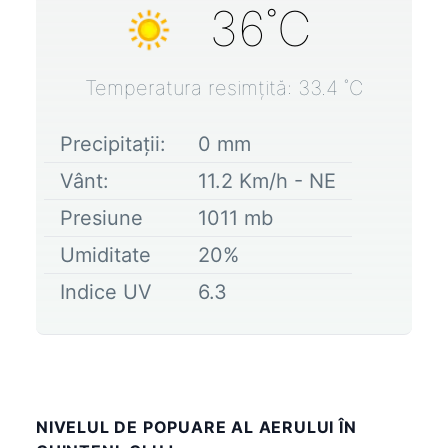
36
˚C
Temperatura resimțită:
33.4
˚C
Precipitații:
0
mm
Vânt:
11.2
Km/h -
NE
Presiune
1011
mb
Umiditate
20
%
Indice UV
6.3
NIVELUL DE POPUARE AL AERULUI ÎN