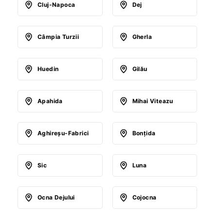
Cluj-Napoca
Dej
Câmpia Turzii
Gherla
Huedin
Gilău
Apahida
Mihai Viteazu
Aghireşu-Fabrici
Bonţida
Sic
Luna
Ocna Dejului
Cojocna