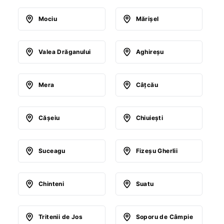
Mociu
Mărişel
Valea Drăganului
Aghireşu
Mera
Câţcău
Căşeiu
Chiuieşti
Suceagu
Fizeşu Gherlii
Chinteni
Suatu
Tritenii de Jos
Soporu de Câmpie