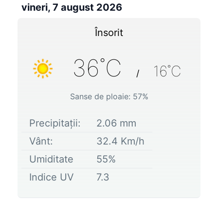
vineri, 7 august 2026
Însorit
36
˚C
16
˚C
/
Sanse de ploaie:
57
%
Precipitații:
2.06
mm
Vânt:
32.4
Km/h
Umiditate
55
%
Indice UV
7.3