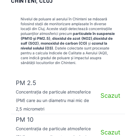
CHINTENI, CLUJ
Nivelul de poluare al aerului în
Chinteni
se măsoară
folosind stații de monitorizare amplasate în diverse
locații din
Cluj
. Aceste stații detectează concentrațiile
poluanților atmosferici precum
particulele în suspensie
(PM10 și PM2.5)
,
dioxidul de azot (NO2)
,
dioxidul de
sulf (SO2)
,
monoxidul de carbon (CO)
și
ozonul la
nivelul solului (O3)
. Datele colectate sunt procesate
pentru a calcula Indicele de Calitate a Aerului (AQI),
care indică gradul de poluare și impactul asupra
sănătății locuitorilor din
Chinteni
.
PM 2.5
Concentrația de particule atmosferice
Scazut
(PM) care au un diametru mai mic de
2,5 micrometri
PM 10
Concentrația de particule atmosferice
Scazut