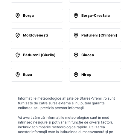
Borşa
Borşa-Crestaia
Moldoveneşti
Pădureni (Chinteni)
Pădureni (Ciurila)
Ciucea
Buza
Nireş
Informațiile meteorologice afișate pe Starea-Vremii.ro sunt
furnizate de catre sursa externe si nu putem garanta
calitatea sau precizia acestor informații.
Vă avertizăm că informațiile meteorologice sunt în mod
intrinsec nesigure și pot varia în funcție de diverși factori,
inclusiv schimbările meteorologice rapide. Utilizarea
acestor informații este la latitudinea dumneavoastră și pe