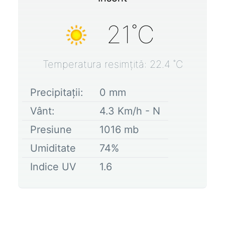
21
˚C
Temperatura resimțită:
22.4
˚C
Precipitații:
0
mm
Vânt:
4.3
Km/h -
N
Presiune
1016
mb
Umiditate
74
%
Indice UV
1.6