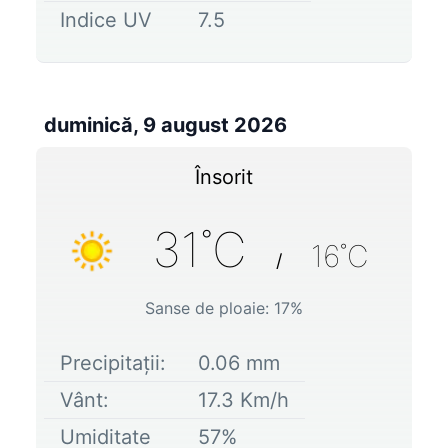
Indice UV
7.5
duminică, 9 august 2026
Însorit
31
˚C
16
˚C
/
Sanse de ploaie:
17
%
Precipitații:
0.06
mm
Vânt:
17.3
Km/h
Umiditate
57
%