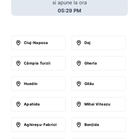
si apune la ora
05:29 PM
Cluj-Napoca
Dej
Câmpia Turzii
Gherla
Huedin
Gilău
Apahida
Mihai Viteazu
Aghireşu-Fabrici
Bonţida