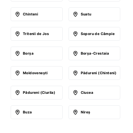
Chinteni
Suatu
Tritenii de Jos
Soporu de Câmpie
Borşa
Borşa-Crestaia
Moldoveneşti
Pădureni (Chinteni)
Pădureni (Ciurila)
Ciucea
Buza
Nireş