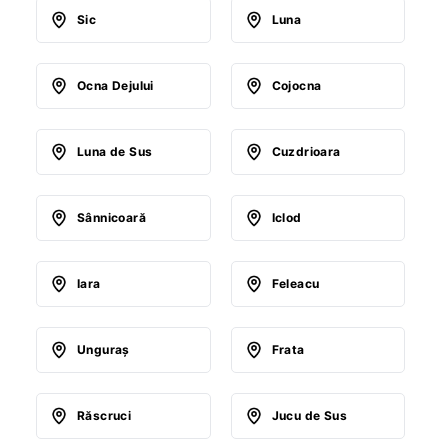
Sic
Luna
Ocna Dejului
Cojocna
Luna de Sus
Cuzdrioara
Sânnicoară
Iclod
Iara
Feleacu
Unguraş
Frata
Răscruci
Jucu de Sus