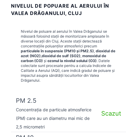
NIVELUL DE POPUARE AL AERULUI ÎN
VALEA DRĂGANULUI, CLUJ
Nivelul de poluare al aerului în
Valea Drăganului
se
măsoară folosind stații de monitorizare amplasate în
diverse locații din
Cluj
. Aceste stații detectează
concentrațiile poluanților atmosferici precum
particulele în suspensie (PM10 și PM2.5)
,
dioxidul de
azot (NO2)
,
dioxidul de sulf (SO2)
,
monoxidul de
carbon (CO)
și
ozonul la nivelul solului (O3)
. Datele
colectate sunt procesate pentru a calcula Indicele de
Calitate a Aerului (AQI), care indică gradul de poluare și
impactul asupra sănătății locuitorilor din
Valea
Drăganului
.
PM 2.5
Concentrația de particule atmosferice
Scazut
(PM) care au un diametru mai mic de
2,5 micrometri