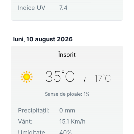
Indice UV
7.4
luni, 10 august 2026
Însorit
35
˚C
17
˚C
/
Sanse de ploaie:
1
%
Precipitații:
0
mm
Vânt:
15.1
Km/h
Umiditate
40
%