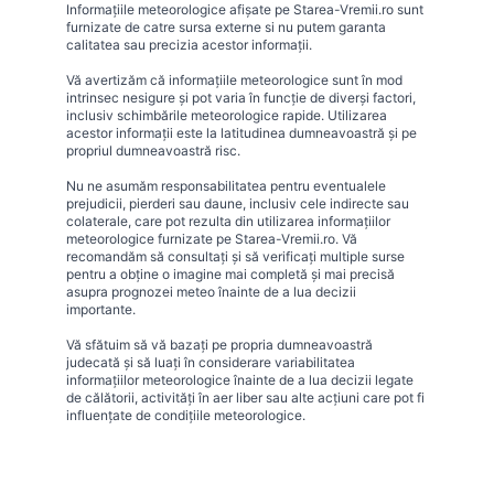
Informațiile meteorologice afișate pe Starea-Vremii.ro sunt
furnizate de catre sursa externe si nu putem garanta
calitatea sau precizia acestor informații.
Vă avertizăm că informațiile meteorologice sunt în mod
intrinsec nesigure și pot varia în funcție de diverși factori,
inclusiv schimbările meteorologice rapide. Utilizarea
acestor informații este la latitudinea dumneavoastră și pe
propriul dumneavoastră risc.
Nu ne asumăm responsabilitatea pentru eventualele
prejudicii, pierderi sau daune, inclusiv cele indirecte sau
colaterale, care pot rezulta din utilizarea informațiilor
meteorologice furnizate pe Starea-Vremii.ro. Vă
recomandăm să consultați și să verificați multiple surse
pentru a obține o imagine mai completă și mai precisă
asupra prognozei meteo înainte de a lua decizii
importante.
Vă sfătuim să vă bazați pe propria dumneavoastră
judecată și să luați în considerare variabilitatea
informațiilor meteorologice înainte de a lua decizii legate
de călătorii, activități în aer liber sau alte acțiuni care pot fi
influențate de condițiile meteorologice.