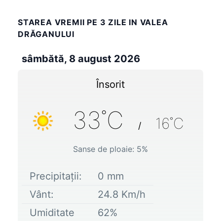
STAREA VREMII PE 3 ZILE IN VALEA
DRĂGANULUI
sâmbătă, 8 august 2026
Însorit
33
˚C
16
˚C
/
Sanse de ploaie:
5
%
Precipitații:
0
mm
Vânt:
24.8
Km/h
Umiditate
62
%