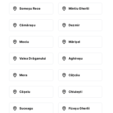
Someşu Rece
Mintiu Gherlii
Cămăraşu
Dezmir
Mociu
Mărişel
Valea Drăganului
Aghireşu
Mera
Câţcău
Căşeiu
Chiuieşti
Suceagu
Fizeşu Gherlii