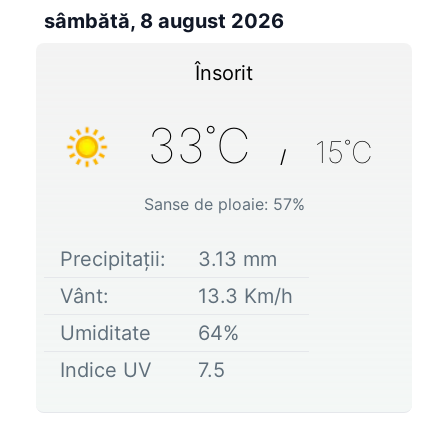
sâmbătă, 8 august 2026
Însorit
33
˚C
15
˚C
/
Sanse de ploaie:
57
%
Precipitații:
3.13
mm
Vânt:
13.3
Km/h
Umiditate
64
%
Indice UV
7.5