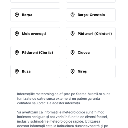
Borşa
Borşa-Crestaia
Moldoveneşti
Pădureni (Chinteni)
Pădureni (Ciurila)
Ciucea
Buza
Nireş
Informațiile meteorologice afișate pe Starea-Vremii.ro sunt
furnizate de catre sursa externe si nu putem garanta
calitatea sau precizia acestor informații.
Vă avertizăm că informațiile meteorologice sunt în mod
intrinsec nesigure și pot varia în funcție de diverși factori,
inclusiv schimbările meteorologice rapide. Utilizarea
acestor informații este la latitudinea dumneavoastră și pe