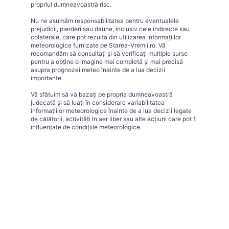
propriul dumneavoastră risc.
Nu ne asumăm responsabilitatea pentru eventualele
prejudicii, pierderi sau daune, inclusiv cele indirecte sau
colaterale, care pot rezulta din utilizarea informațiilor
meteorologice furnizate pe Starea-Vremii.ro. Vă
recomandăm să consultați și să verificați multiple surse
pentru a obține o imagine mai completă și mai precisă
asupra prognozei meteo înainte de a lua decizii
importante.
Vă sfătuim să vă bazați pe propria dumneavoastră
judecată și să luați în considerare variabilitatea
informațiilor meteorologice înainte de a lua decizii legate
de călătorii, activități în aer liber sau alte acțiuni care pot fi
influențate de condițiile meteorologice.