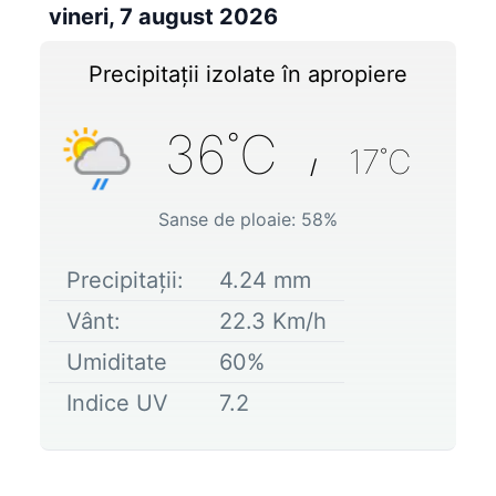
vineri, 7 august 2026
Precipitații izolate în apropiere
36
˚C
17
˚C
/
Sanse de ploaie:
58
%
Precipitații:
4.24
mm
Vânt:
22.3
Km/h
Umiditate
60
%
Indice UV
7.2