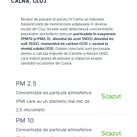
CALNA, CLUJ
Nivelul de poluare al aerului în
Calna
se măsoară
folosind stații de monitorizare amplasate în diverse
locații din
Cluj
. Aceste stații detectează concentrațiile
poluanților atmosferici precum
particulele în suspensie
(PM10 și PM2.5)
,
dioxidul de azot (NO2)
,
dioxidul de
sulf (SO2)
,
monoxidul de carbon (CO)
și
ozonul la
nivelul solului (O3)
. Datele colectate sunt procesate
pentru a calcula Indicele de Calitate a Aerului (AQI),
care indică gradul de poluare și impactul asupra
sănătății locuitorilor din
Calna
.
PM 2.5
Concentrația de particule atmosferice
Scazut
(PM) care au un diametru mai mic de
2,5 micrometri
PM 10
Concentrația de particule atmosferice
Scazut