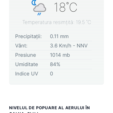
18
˚C
Temperatura resimțită:
19.5
˚C
Precipitații:
0.11
mm
Vânt:
3.6
Km/h -
NNV
Presiune
1014
mb
Umiditate
84
%
Indice UV
0
NIVELUL DE POPUARE AL AERULUI ÎN