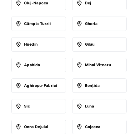
Cluj-Napoca
Dej
Câmpia Turzii
Gherla
Huedin
Gilău
Apahida
Mihai Viteazu
Aghireşu-Fabrici
Bonţida
Sic
Luna
Ocna Dejului
Cojocna