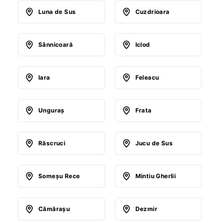
Luna de Sus
Cuzdrioara
Sânnicoară
Iclod
Iara
Feleacu
Unguraş
Frata
Răscruci
Jucu de Sus
Someşu Rece
Mintiu Gherlii
Cămăraşu
Dezmir