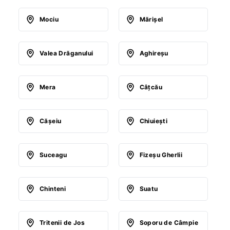
Mociu
Mărişel
Valea Drăganului
Aghireşu
Mera
Câţcău
Căşeiu
Chiuieşti
Suceagu
Fizeşu Gherlii
Chinteni
Suatu
Tritenii de Jos
Soporu de Câmpie