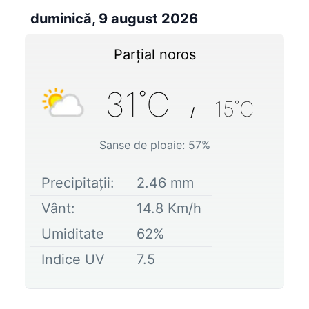
duminică, 9 august 2026
Parțial noros
31
˚C
15
˚C
/
Sanse de ploaie:
57
%
Precipitații:
2.46
mm
Vânt:
14.8
Km/h
Umiditate
62
%
Indice UV
7.5