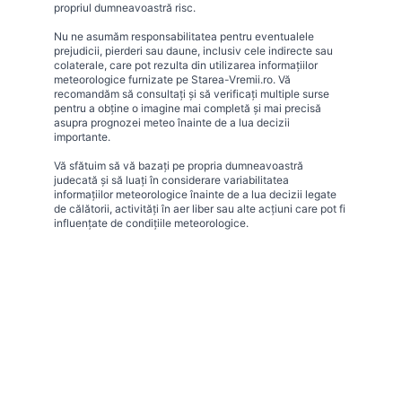
propriul dumneavoastră risc.
Nu ne asumăm responsabilitatea pentru eventualele
prejudicii, pierderi sau daune, inclusiv cele indirecte sau
colaterale, care pot rezulta din utilizarea informațiilor
meteorologice furnizate pe Starea-Vremii.ro. Vă
recomandăm să consultați și să verificați multiple surse
pentru a obține o imagine mai completă și mai precisă
asupra prognozei meteo înainte de a lua decizii
importante.
Vă sfătuim să vă bazați pe propria dumneavoastră
judecată și să luați în considerare variabilitatea
informațiilor meteorologice înainte de a lua decizii legate
de călătorii, activități în aer liber sau alte acțiuni care pot fi
influențate de condițiile meteorologice.