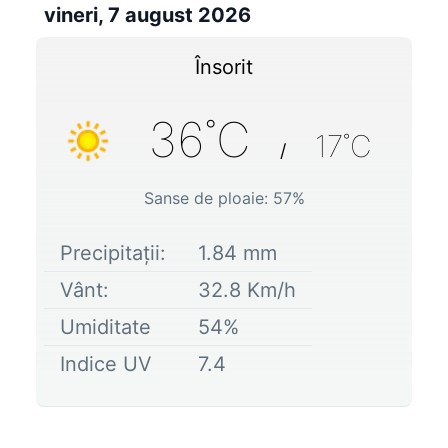
vineri, 7 august 2026
Însorit
36
˚C
17
˚C
/
Sanse de ploaie:
57
%
Precipitații:
1.84
mm
Vânt:
32.8
Km/h
Umiditate
54
%
Indice UV
7.4