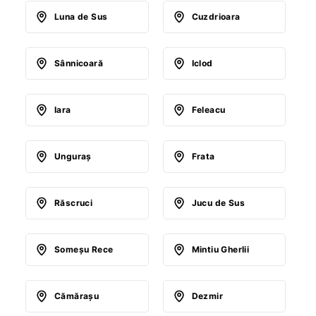
Luna de Sus
Cuzdrioara
Sânnicoară
Iclod
Iara
Feleacu
Unguraş
Frata
Răscruci
Jucu de Sus
Someşu Rece
Mintiu Gherlii
Cămăraşu
Dezmir