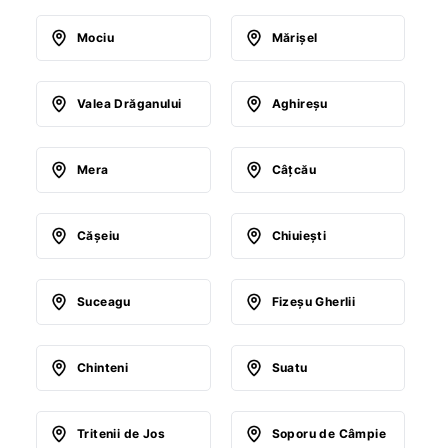
Mociu
Mărişel
Valea Drăganului
Aghireşu
Mera
Câţcău
Căşeiu
Chiuieşti
Suceagu
Fizeşu Gherlii
Chinteni
Suatu
Tritenii de Jos
Soporu de Câmpie