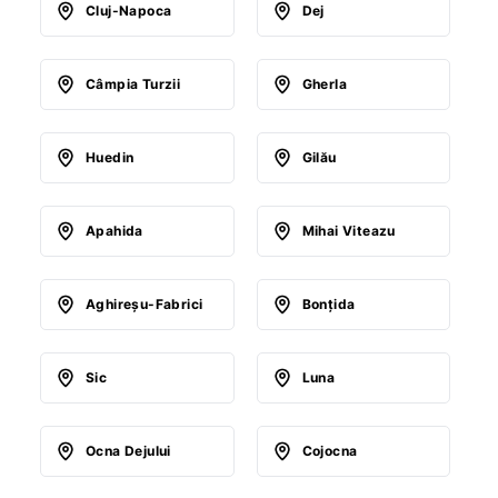
Cluj-Napoca
Dej
Câmpia Turzii
Gherla
Huedin
Gilău
Apahida
Mihai Viteazu
Aghireşu-Fabrici
Bonţida
Sic
Luna
Ocna Dejului
Cojocna