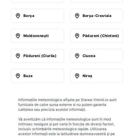
Borşa
Borşa-Crestaia
Moldoveneşti
Pădureni (Chinteni)
Pădureni (Ciurila)
Ciucea
Buza
Nireş
Informațiile meteorologice afișate pe Starea-Vremii.ro sunt
furnizate de catre sursa externe si nu putem garanta
calitatea sau precizia acestor informații.
Vă avertizăm că informațiile meteorologice sunt în mod
intrinsec nesigure și pot varia în funcție de diverși factori,
inclusiv schimbările meteorologice rapide. Utilizarea
acestor informații este la latitudinea dumneavoastră și pe