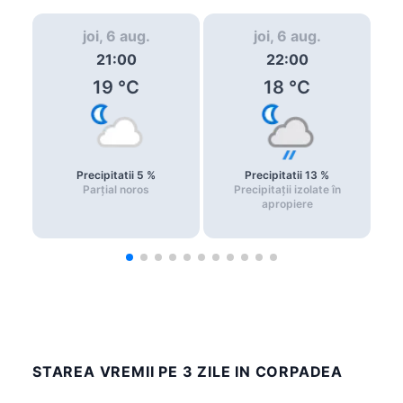
joi, 6 aug.
joi, 6 aug.
21:00
22:00
19
°C
18
°C
Precipitatii
5
%
Precipitatii
13
%
Parțial noros
Precipitații izolate în
apropiere
STAREA VREMII PE 3 ZILE IN CORPADEA