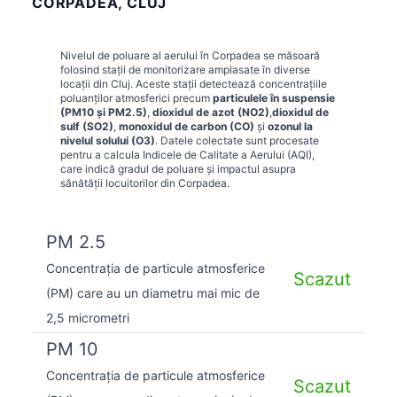
CORPADEA, CLUJ
Nivelul de poluare al aerului în
Corpadea
se măsoară
folosind stații de monitorizare amplasate în diverse
locații din
Cluj
. Aceste stații detectează concentrațiile
poluanților atmosferici precum
particulele în suspensie
(PM10 și PM2.5)
,
dioxidul de azot (NO2)
,
dioxidul de
sulf (SO2)
,
monoxidul de carbon (CO)
și
ozonul la
nivelul solului (O3)
. Datele colectate sunt procesate
pentru a calcula Indicele de Calitate a Aerului (AQI),
care indică gradul de poluare și impactul asupra
sănătății locuitorilor din
Corpadea
.
PM 2.5
Concentrația de particule atmosferice
Scazut
(PM) care au un diametru mai mic de
2,5 micrometri
PM 10
Concentrația de particule atmosferice
Scazut