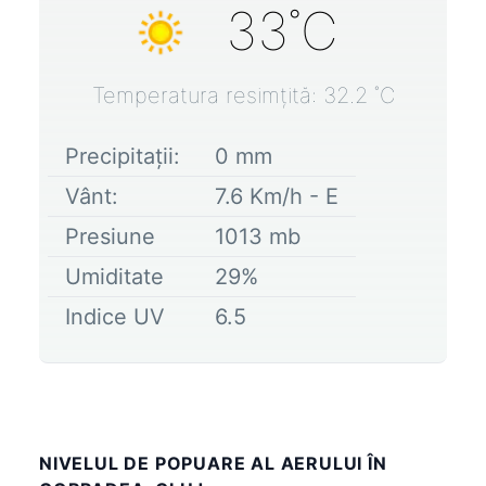
33
˚C
Temperatura resimțită:
32.2
˚C
Precipitații:
0
mm
Vânt:
7.6
Km/h -
E
Presiune
1013
mb
Umiditate
29
%
Indice UV
6.5
NIVELUL DE POPUARE AL AERULUI ÎN