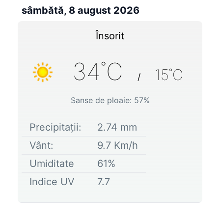
sâmbătă, 8 august 2026
Însorit
34
˚C
15
˚C
/
Sanse de ploaie:
57
%
Precipitații:
2.74
mm
Vânt:
9.7
Km/h
Umiditate
61
%
Indice UV
7.7