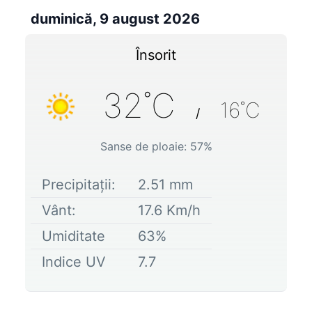
duminică, 9 august 2026
Însorit
32
˚C
16
˚C
/
Sanse de ploaie:
57
%
Precipitații:
2.51
mm
Vânt:
17.6
Km/h
Umiditate
63
%
Indice UV
7.7