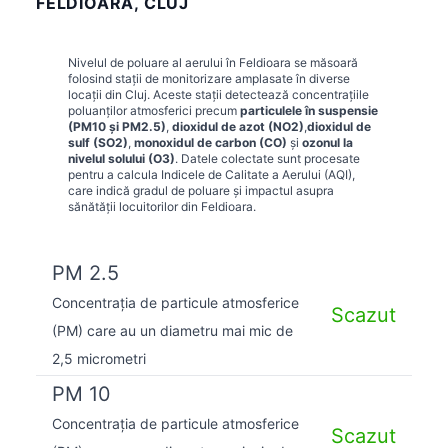
FELDIOARA, CLUJ
Nivelul de poluare al aerului în
Feldioara
se măsoară
folosind stații de monitorizare amplasate în diverse
locații din
Cluj
. Aceste stații detectează concentrațiile
poluanților atmosferici precum
particulele în suspensie
(PM10 și PM2.5)
,
dioxidul de azot (NO2)
,
dioxidul de
sulf (SO2)
,
monoxidul de carbon (CO)
și
ozonul la
nivelul solului (O3)
. Datele colectate sunt procesate
pentru a calcula Indicele de Calitate a Aerului (AQI),
care indică gradul de poluare și impactul asupra
sănătății locuitorilor din
Feldioara
.
PM 2.5
Concentrația de particule atmosferice
Scazut
(PM) care au un diametru mai mic de
2,5 micrometri
PM 10
Concentrația de particule atmosferice
Scazut