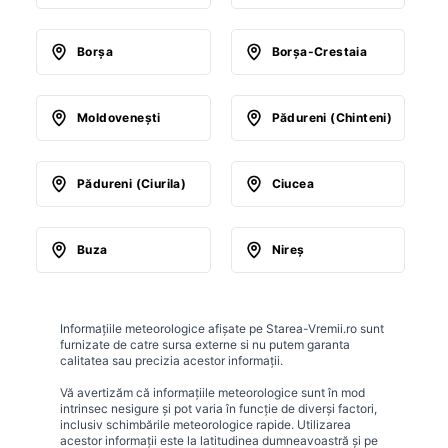
Borşa
Borşa-Crestaia
Moldoveneşti
Pădureni (Chinteni)
Pădureni (Ciurila)
Ciucea
Buza
Nireş
Informațiile meteorologice afișate pe Starea-Vremii.ro sunt
furnizate de catre sursa externe si nu putem garanta
calitatea sau precizia acestor informații.
Vă avertizăm că informațiile meteorologice sunt în mod
intrinsec nesigure și pot varia în funcție de diverși factori,
inclusiv schimbările meteorologice rapide. Utilizarea
acestor informații este la latitudinea dumneavoastră și pe