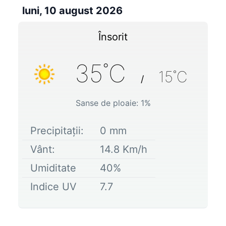
luni, 10 august 2026
Însorit
35
˚C
15
˚C
/
Sanse de ploaie:
1
%
Precipitații:
0
mm
Vânt:
14.8
Km/h
Umiditate
40
%
Indice UV
7.7