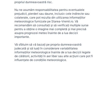
propriul dumneavoastră risc.
Nu ne asumăm responsabilitatea pentru eventualele
prejudicii, pierderi sau daune, inclusiv cele indirecte sau
colaterale, care pot rezulta din utilizarea informațiilor
meteorologice furnizate pe Starea-Vremii.ro. Vă
recomandăm să consultați și să verificați multiple surse
pentru a obține o imagine mai completă și mai precisă
asupra prognozei meteo înainte de a lua decizii
importante.
Vă sfătuim să vă bazați pe propria dumneavoastră
judecată și să luați în considerare variabilitatea
informațiilor meteorologice înainte de a lua decizii legate
de călătorii, activități în aer liber sau alte acțiuni care pot fi
influențate de condițiile meteorologice.