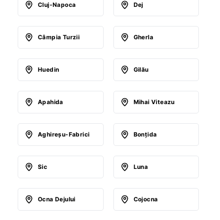
Cluj-Napoca
Dej
Câmpia Turzii
Gherla
Huedin
Gilău
Apahida
Mihai Viteazu
Aghireşu-Fabrici
Bonţida
Sic
Luna
Ocna Dejului
Cojocna