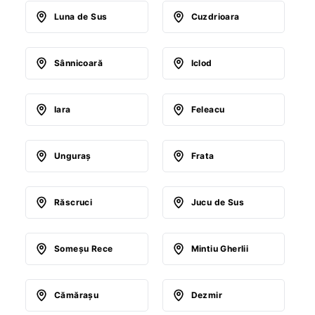
Luna de Sus
Cuzdrioara
Sânnicoară
Iclod
Iara
Feleacu
Unguraş
Frata
Răscruci
Jucu de Sus
Someşu Rece
Mintiu Gherlii
Cămăraşu
Dezmir