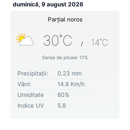
duminică, 9 august 2026
Parțial noros
30
˚C
14
˚C
/
Sanse de ploaie:
17
%
Precipitații:
0.23
mm
Vânt:
14.8
Km/h
Umiditate
60
%
Indice UV
5.8