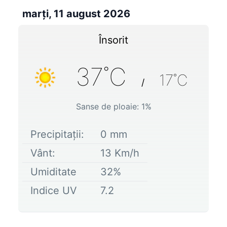
marți, 11 august 2026
Însorit
37
˚C
17
˚C
/
Sanse de ploaie:
1
%
Precipitații:
0
mm
Vânt:
13
Km/h
Umiditate
32
%
Indice UV
7.2