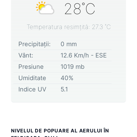
28
˚C
Temperatura resimțită:
27.3
˚C
Precipitații:
0
mm
Vânt:
12.6
Km/h -
ESE
Presiune
1019
mb
Umiditate
40
%
Indice UV
5.1
NIVELUL DE POPUARE AL AERULUI ÎN