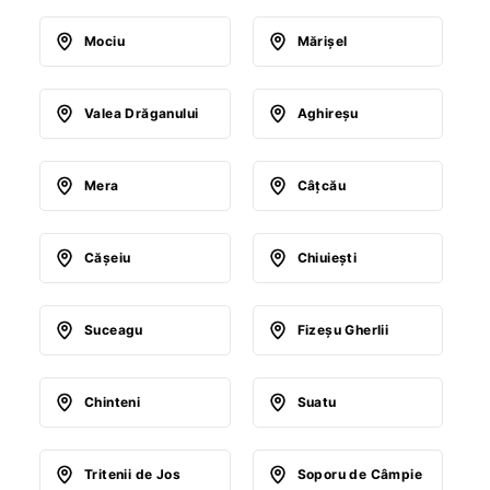
Mociu
Mărişel
Valea Drăganului
Aghireşu
Mera
Câţcău
Căşeiu
Chiuieşti
Suceagu
Fizeşu Gherlii
Chinteni
Suatu
Tritenii de Jos
Soporu de Câmpie