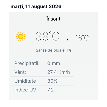
marți, 11 august 2026
Însorit
38
˚C
16
˚C
/
Sanse de ploaie:
1
%
Precipitații:
0
mm
Vânt:
27.4
Km/h
Umiditate
30
%
Indice UV
7.2