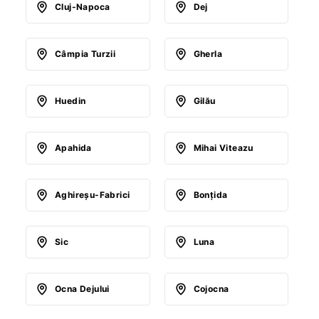
Cluj-Napoca
Dej
Câmpia Turzii
Gherla
Huedin
Gilău
Apahida
Mihai Viteazu
Aghireşu-Fabrici
Bonţida
Sic
Luna
Ocna Dejului
Cojocna