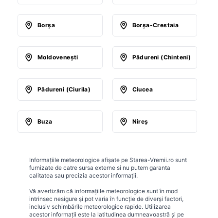
Borşa
Borşa-Crestaia
Moldoveneşti
Pădureni (Chinteni)
Pădureni (Ciurila)
Ciucea
Buza
Nireş
Informațiile meteorologice afișate pe Starea-Vremii.ro sunt
furnizate de catre sursa externe si nu putem garanta
calitatea sau precizia acestor informații.
Vă avertizăm că informațiile meteorologice sunt în mod
intrinsec nesigure și pot varia în funcție de diverși factori,
inclusiv schimbările meteorologice rapide. Utilizarea
acestor informații este la latitudinea dumneavoastră și pe