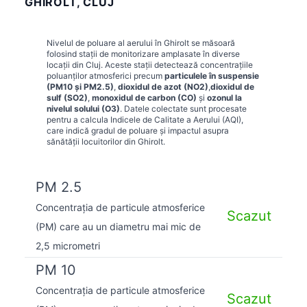
GHIROLT, CLUJ
Nivelul de poluare al aerului în
Ghirolt
se măsoară
folosind stații de monitorizare amplasate în diverse
locații din
Cluj
. Aceste stații detectează concentrațiile
poluanților atmosferici precum
particulele în suspensie
(PM10 și PM2.5)
,
dioxidul de azot (NO2)
,
dioxidul de
sulf (SO2)
,
monoxidul de carbon (CO)
și
ozonul la
nivelul solului (O3)
. Datele colectate sunt procesate
pentru a calcula Indicele de Calitate a Aerului (AQI),
care indică gradul de poluare și impactul asupra
sănătății locuitorilor din
Ghirolt
.
PM 2.5
Concentrația de particule atmosferice
Scazut
(PM) care au un diametru mai mic de
2,5 micrometri
PM 10
Concentrația de particule atmosferice
Scazut