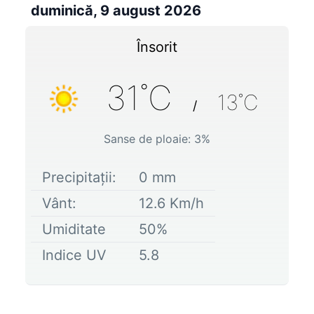
duminică, 9 august 2026
Însorit
31
˚C
13
˚C
/
Sanse de ploaie:
3
%
Precipitații:
0
mm
Vânt:
12.6
Km/h
Umiditate
50
%
Indice UV
5.8