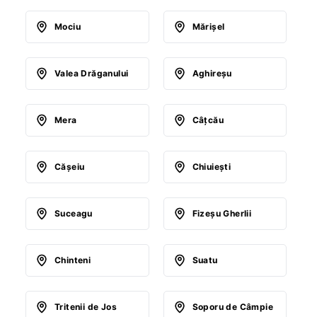
Mociu
Mărişel
Valea Drăganului
Aghireşu
Mera
Câţcău
Căşeiu
Chiuieşti
Suceagu
Fizeşu Gherlii
Chinteni
Suatu
Tritenii de Jos
Soporu de Câmpie