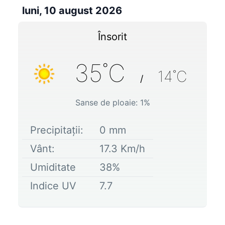
luni, 10 august 2026
Însorit
35
˚C
14
˚C
/
Sanse de ploaie:
1
%
Precipitații:
0
mm
Vânt:
17.3
Km/h
Umiditate
38
%
Indice UV
7.7