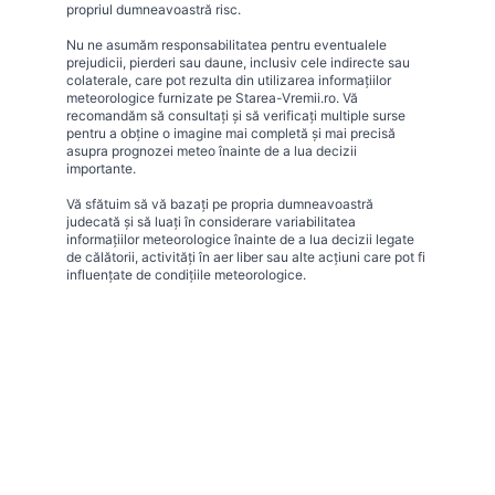
propriul dumneavoastră risc.
Nu ne asumăm responsabilitatea pentru eventualele
prejudicii, pierderi sau daune, inclusiv cele indirecte sau
colaterale, care pot rezulta din utilizarea informațiilor
meteorologice furnizate pe Starea-Vremii.ro. Vă
recomandăm să consultați și să verificați multiple surse
pentru a obține o imagine mai completă și mai precisă
asupra prognozei meteo înainte de a lua decizii
importante.
Vă sfătuim să vă bazați pe propria dumneavoastră
judecată și să luați în considerare variabilitatea
informațiilor meteorologice înainte de a lua decizii legate
de călătorii, activități în aer liber sau alte acțiuni care pot fi
influențate de condițiile meteorologice.