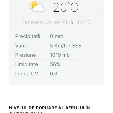
20
˚C
Temperatura resimțită:
18.7
˚C
Precipitații:
0
mm
Vânt:
5
Km/h -
ESE
Presiune
1019
mb
Umiditate
56
%
Indice UV
0.6
NIVELUL DE POPUARE AL AERULUI ÎN