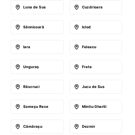
Luna de Sus
Cuzdrioara
Sânnicoară
Iclod
Iara
Feleacu
Unguraş
Frata
Răscruci
Jucu de Sus
Someşu Rece
Mintiu Gherlii
Cămăraşu
Dezmir