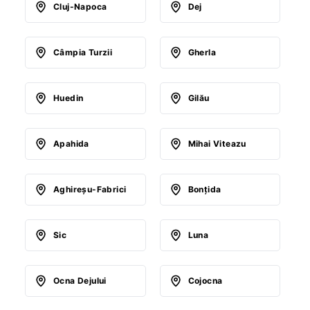
Cluj-Napoca
Dej
Câmpia Turzii
Gherla
Huedin
Gilău
Apahida
Mihai Viteazu
Aghireşu-Fabrici
Bonţida
Sic
Luna
Ocna Dejului
Cojocna