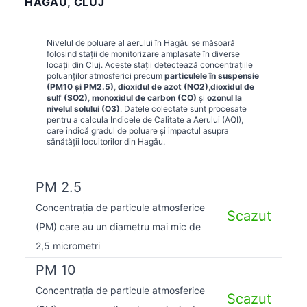
HAGĂU, CLUJ
Nivelul de poluare al aerului în
Hagău
se măsoară
folosind stații de monitorizare amplasate în diverse
locații din
Cluj
. Aceste stații detectează concentrațiile
poluanților atmosferici precum
particulele în suspensie
(PM10 și PM2.5)
,
dioxidul de azot (NO2)
,
dioxidul de
sulf (SO2)
,
monoxidul de carbon (CO)
și
ozonul la
nivelul solului (O3)
. Datele colectate sunt procesate
pentru a calcula Indicele de Calitate a Aerului (AQI),
care indică gradul de poluare și impactul asupra
sănătății locuitorilor din
Hagău
.
PM 2.5
Concentrația de particule atmosferice
Scazut
(PM) care au un diametru mai mic de
2,5 micrometri
PM 10
Concentrația de particule atmosferice
Scazut