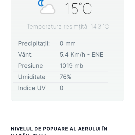
15
˚C
Temperatura resimțită:
14.3
˚C
Precipitații:
0
mm
Vânt:
5.4
Km/h -
ENE
Presiune
1019
mb
Umiditate
76
%
Indice UV
0
NIVELUL DE POPUARE AL AERULUI ÎN