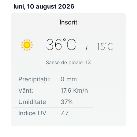
luni, 10 august 2026
Însorit
36
˚C
15
˚C
/
Sanse de ploaie:
1
%
Precipitații:
0
mm
Vânt:
17.6
Km/h
Umiditate
37
%
Indice UV
7.7