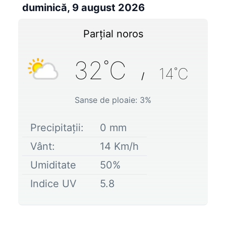
duminică, 9 august 2026
Parțial noros
32
˚C
14
˚C
/
Sanse de ploaie:
3
%
Precipitații:
0
mm
Vânt:
14
Km/h
Umiditate
50
%
Indice UV
5.8