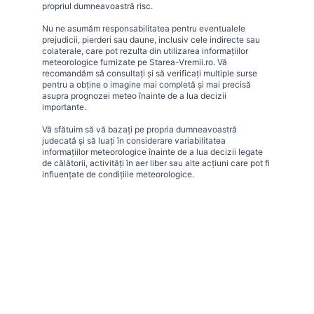
propriul dumneavoastră risc.
Nu ne asumăm responsabilitatea pentru eventualele
prejudicii, pierderi sau daune, inclusiv cele indirecte sau
colaterale, care pot rezulta din utilizarea informațiilor
meteorologice furnizate pe Starea-Vremii.ro. Vă
recomandăm să consultați și să verificați multiple surse
pentru a obține o imagine mai completă și mai precisă
asupra prognozei meteo înainte de a lua decizii
importante.
Vă sfătuim să vă bazați pe propria dumneavoastră
judecată și să luați în considerare variabilitatea
informațiilor meteorologice înainte de a lua decizii legate
de călătorii, activități în aer liber sau alte acțiuni care pot fi
influențate de condițiile meteorologice.