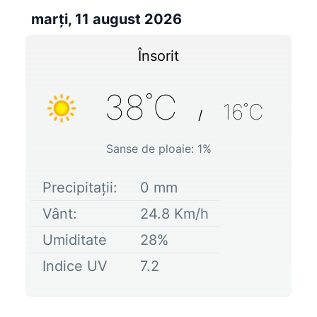
marți, 11 august 2026
Însorit
38
˚C
16
˚C
/
Sanse de ploaie:
1
%
Precipitații:
0
mm
Vânt:
24.8
Km/h
Umiditate
28
%
Indice UV
7.2