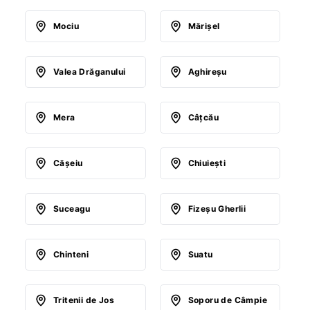
Mociu
Mărişel
Valea Drăganului
Aghireşu
Mera
Câţcău
Căşeiu
Chiuieşti
Suceagu
Fizeşu Gherlii
Chinteni
Suatu
Tritenii de Jos
Soporu de Câmpie