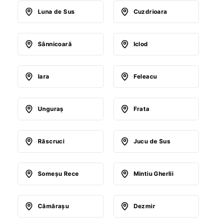
Luna de Sus
Cuzdrioara
Sânnicoară
Iclod
Iara
Feleacu
Unguraş
Frata
Răscruci
Jucu de Sus
Someşu Rece
Mintiu Gherlii
Cămăraşu
Dezmir