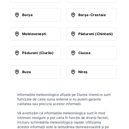
Borşa
Borşa-Crestaia
Moldoveneşti
Pădureni (Chinteni)
Pădureni (Ciurila)
Ciucea
Buza
Nireş
Informațiile meteorologice afișate pe Starea-Vremii.ro sunt
furnizate de catre sursa externe si nu putem garanta
calitatea sau precizia acestor informații.
Vă avertizăm că informațiile meteorologice sunt în mod
intrinsec nesigure și pot varia în funcție de diverși factori,
inclusiv schimbările meteorologice rapide. Utilizarea
acestor informații este la latitudinea dumneavoastră și pe