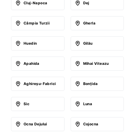
Cluj-Napoca
Dej
Câmpia Turzii
Gherla
Huedin
Gilău
Apahida
Mihai Viteazu
Aghireşu-Fabrici
Bonţida
Sic
Luna
Ocna Dejului
Cojocna