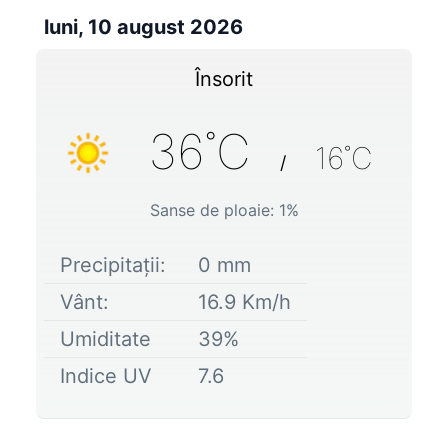
luni, 10 august 2026
Însorit
36
˚C
16
˚C
/
Sanse de ploaie:
1
%
Precipitații:
0
mm
Vânt:
16.9
Km/h
Umiditate
39
%
Indice UV
7.6