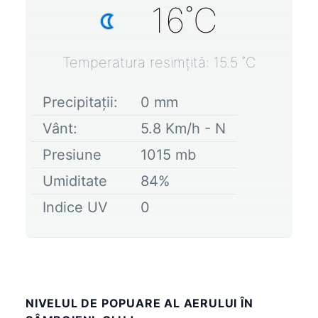
16
˚C
Temperatura resimțită:
15.5
˚C
Precipitații:
0
mm
Vânt:
5.8
Km/h -
N
Presiune
1015
mb
Umiditate
84
%
Indice UV
0
NIVELUL DE POPUARE AL AERULUI ÎN