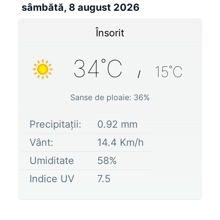
sâmbătă, 8 august 2026
Însorit
34
˚C
15
˚C
/
Sanse de ploaie:
36
%
Precipitații:
0.92
mm
Vânt:
14.4
Km/h
Umiditate
58
%
Indice UV
7.5