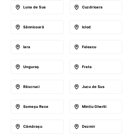
Luna de Sus
Cuzdrioara
Sânnicoară
Iclod
Iara
Feleacu
Unguraş
Frata
Răscruci
Jucu de Sus
Someşu Rece
Mintiu Gherlii
Cămăraşu
Dezmir