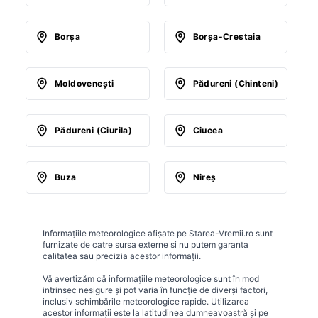
Borşa
Borşa-Crestaia
Moldoveneşti
Pădureni (Chinteni)
Pădureni (Ciurila)
Ciucea
Buza
Nireş
Informațiile meteorologice afișate pe Starea-Vremii.ro sunt
furnizate de catre sursa externe si nu putem garanta
calitatea sau precizia acestor informații.
Vă avertizăm că informațiile meteorologice sunt în mod
intrinsec nesigure și pot varia în funcție de diverși factori,
inclusiv schimbările meteorologice rapide. Utilizarea
acestor informații este la latitudinea dumneavoastră și pe