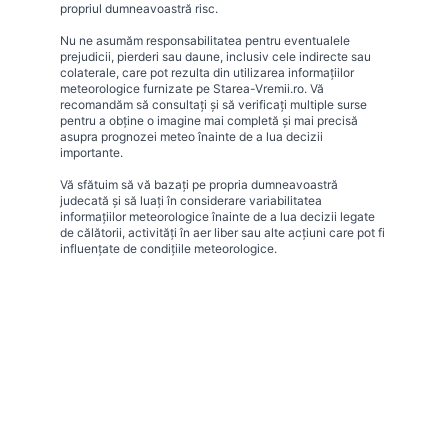
propriul dumneavoastră risc.
Nu ne asumăm responsabilitatea pentru eventualele
prejudicii, pierderi sau daune, inclusiv cele indirecte sau
colaterale, care pot rezulta din utilizarea informațiilor
meteorologice furnizate pe Starea-Vremii.ro. Vă
recomandăm să consultați și să verificați multiple surse
pentru a obține o imagine mai completă și mai precisă
asupra prognozei meteo înainte de a lua decizii
importante.
Vă sfătuim să vă bazați pe propria dumneavoastră
judecată și să luați în considerare variabilitatea
informațiilor meteorologice înainte de a lua decizii legate
de călătorii, activități în aer liber sau alte acțiuni care pot fi
influențate de condițiile meteorologice.