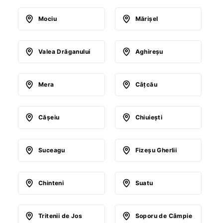
Mociu
Mărişel
Valea Drăganului
Aghireşu
Mera
Câţcău
Căşeiu
Chiuieşti
Suceagu
Fizeşu Gherlii
Chinteni
Suatu
Tritenii de Jos
Soporu de Câmpie