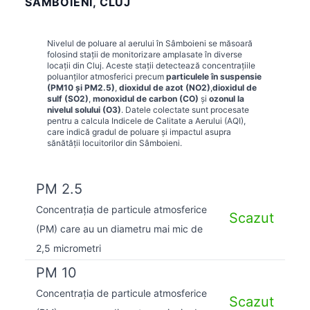
SÂMBOIENI, CLUJ
Nivelul de poluare al aerului în
Sâmboieni
se măsoară
folosind stații de monitorizare amplasate în diverse
locații din
Cluj
. Aceste stații detectează concentrațiile
poluanților atmosferici precum
particulele în suspensie
(PM10 și PM2.5)
,
dioxidul de azot (NO2)
,
dioxidul de
sulf (SO2)
,
monoxidul de carbon (CO)
și
ozonul la
nivelul solului (O3)
. Datele colectate sunt procesate
pentru a calcula Indicele de Calitate a Aerului (AQI),
care indică gradul de poluare și impactul asupra
sănătății locuitorilor din
Sâmboieni
.
PM 2.5
Concentrația de particule atmosferice
Scazut
(PM) care au un diametru mai mic de
2,5 micrometri
PM 10
Concentrația de particule atmosferice
Scazut