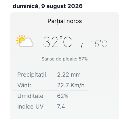
duminică, 9 august 2026
Parțial noros
32
˚C
15
˚C
/
Sanse de ploaie:
57
%
Precipitații:
2.22
mm
Vânt:
22.7
Km/h
Umiditate
62
%
Indice UV
7.4