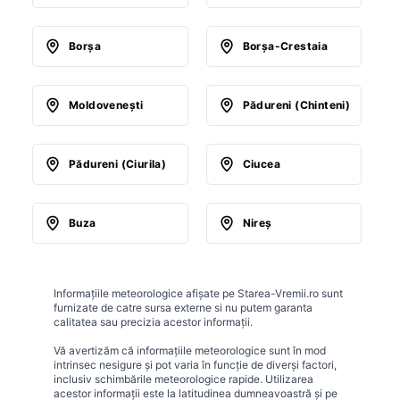
Borşa
Borşa-Crestaia
Moldoveneşti
Pădureni (Chinteni)
Pădureni (Ciurila)
Ciucea
Buza
Nireş
Informațiile meteorologice afișate pe Starea-Vremii.ro sunt
furnizate de catre sursa externe si nu putem garanta
calitatea sau precizia acestor informații.
Vă avertizăm că informațiile meteorologice sunt în mod
intrinsec nesigure și pot varia în funcție de diverși factori,
inclusiv schimbările meteorologice rapide. Utilizarea
acestor informații este la latitudinea dumneavoastră și pe