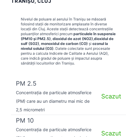
TRANIŞU, CLUJ
Nivelul de poluare al aerului în
Tranişu
se măsoară
folosind stații de monitorizare amplasate în diverse
locații din
Cluj
. Aceste stații detectează concentrațiile
poluanților atmosferici precum
particulele în suspensie
(PM10 și PM2.5)
,
dioxidul de azot (NO2)
,
dioxidul de
sulf (SO2)
,
monoxidul de carbon (CO)
și
ozonul la
nivelul solului (O3)
. Datele colectate sunt procesate
pentru a calcula Indicele de Calitate a Aerului (AQI),
care indică gradul de poluare și impactul asupra
sănătății locuitorilor din
Tranişu
.
PM 2.5
Concentrația de particule atmosferice
Scazut
(PM) care au un diametru mai mic de
2,5 micrometri
PM 10
Concentrația de particule atmosferice
Scazut