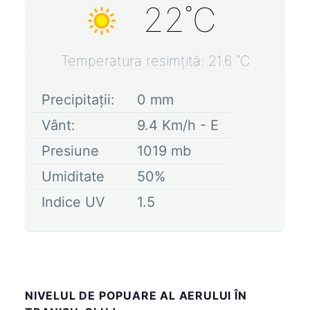
22
˚C
Temperatura resimțită:
21.6
˚C
Precipitații:
0
mm
Vânt:
9.4
Km/h -
E
Presiune
1019
mb
Umiditate
50
%
Indice UV
1.5
NIVELUL DE POPUARE AL AERULUI ÎN