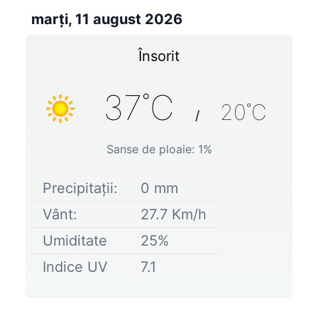
marți, 11 august 2026
Însorit
37
˚C
20
˚C
/
Sanse de ploaie:
1
%
Precipitații:
0
mm
Vânt:
27.7
Km/h
Umiditate
25
%
Indice UV
7.1