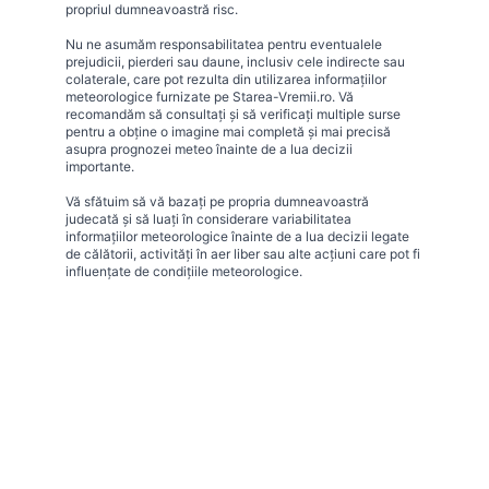
propriul dumneavoastră risc.
Nu ne asumăm responsabilitatea pentru eventualele
prejudicii, pierderi sau daune, inclusiv cele indirecte sau
colaterale, care pot rezulta din utilizarea informațiilor
meteorologice furnizate pe Starea-Vremii.ro. Vă
recomandăm să consultați și să verificați multiple surse
pentru a obține o imagine mai completă și mai precisă
asupra prognozei meteo înainte de a lua decizii
importante.
Vă sfătuim să vă bazați pe propria dumneavoastră
judecată și să luați în considerare variabilitatea
informațiilor meteorologice înainte de a lua decizii legate
de călătorii, activități în aer liber sau alte acțiuni care pot fi
influențate de condițiile meteorologice.