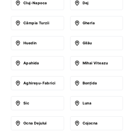
Cluj-Napoca
Dej
Câmpia Turzii
Gherla
Huedin
Gilău
Apahida
Mihai Viteazu
Aghireşu-Fabrici
Bonţida
Sic
Luna
Ocna Dejului
Cojocna