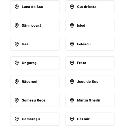
Luna de Sus
Cuzdrioara
Sânnicoară
Iclod
Iara
Feleacu
Unguraş
Frata
Răscruci
Jucu de Sus
Someşu Rece
Mintiu Gherlii
Cămăraşu
Dezmir