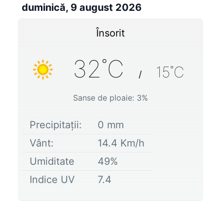
duminică, 9 august 2026
Însorit
32
˚C
15
˚C
/
Sanse de ploaie:
3
%
Precipitații:
0
mm
Vânt:
14.4
Km/h
Umiditate
49
%
Indice UV
7.4