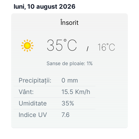
luni, 10 august 2026
Însorit
35
˚C
16
˚C
/
Sanse de ploaie:
1
%
Precipitații:
0
mm
Vânt:
15.5
Km/h
Umiditate
35
%
Indice UV
7.6