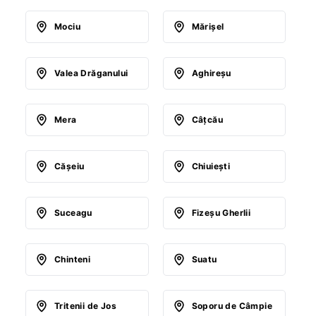
Mociu
Mărişel
Valea Drăganului
Aghireşu
Mera
Câţcău
Căşeiu
Chiuieşti
Suceagu
Fizeşu Gherlii
Chinteni
Suatu
Tritenii de Jos
Soporu de Câmpie