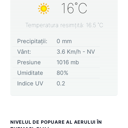
16
˚C
Temperatura resimțită:
16.5
˚C
Precipitații:
0
mm
Vânt:
3.6
Km/h -
NV
Presiune
1016
mb
Umiditate
80
%
Indice UV
0.2
NIVELUL DE POPUARE AL AERULUI ÎN