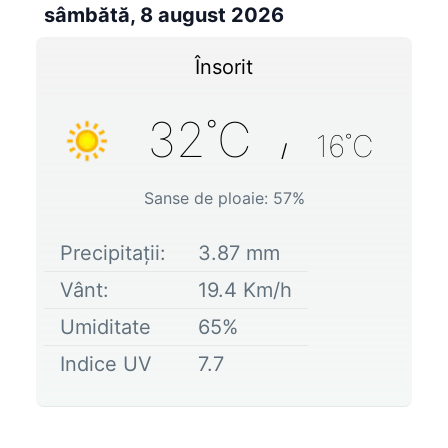
sâmbătă, 8 august 2026
Însorit
32
˚C
16
˚C
/
Sanse de ploaie:
57
%
Precipitații:
3.87
mm
Vânt:
19.4
Km/h
Umiditate
65
%
Indice UV
7.7