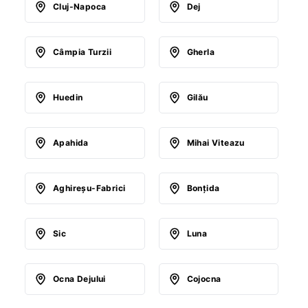
Cluj-Napoca
Dej
Câmpia Turzii
Gherla
Huedin
Gilău
Apahida
Mihai Viteazu
Aghireşu-Fabrici
Bonţida
Sic
Luna
Ocna Dejului
Cojocna