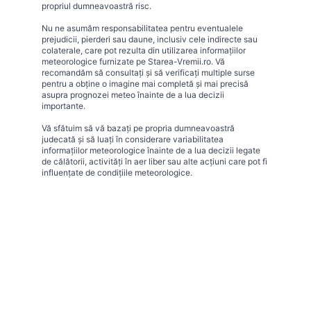
propriul dumneavoastră risc.
Nu ne asumăm responsabilitatea pentru eventualele
prejudicii, pierderi sau daune, inclusiv cele indirecte sau
colaterale, care pot rezulta din utilizarea informațiilor
meteorologice furnizate pe Starea-Vremii.ro. Vă
recomandăm să consultați și să verificați multiple surse
pentru a obține o imagine mai completă și mai precisă
asupra prognozei meteo înainte de a lua decizii
importante.
Vă sfătuim să vă bazați pe propria dumneavoastră
judecată și să luați în considerare variabilitatea
informațiilor meteorologice înainte de a lua decizii legate
de călătorii, activități în aer liber sau alte acțiuni care pot fi
influențate de condițiile meteorologice.