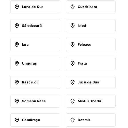
Luna de Sus
Cuzdrioara
Sânnicoară
Iclod
Iara
Feleacu
Unguraş
Frata
Răscruci
Jucu de Sus
Someşu Rece
Mintiu Gherlii
Cămăraşu
Dezmir