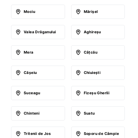
Mociu
Mărişel
Valea Drăganului
Aghireşu
Mera
Câţcău
Căşeiu
Chiuieşti
Suceagu
Fizeşu Gherlii
Chinteni
Suatu
Tritenii de Jos
Soporu de Câmpie