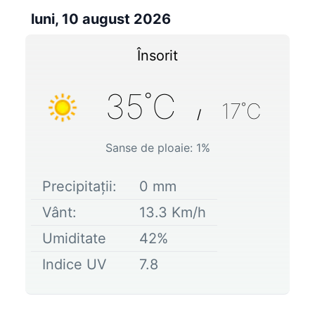
luni, 10 august 2026
Însorit
35
˚C
17
˚C
/
Sanse de ploaie:
1
%
Precipitații:
0
mm
Vânt:
13.3
Km/h
Umiditate
42
%
Indice UV
7.8