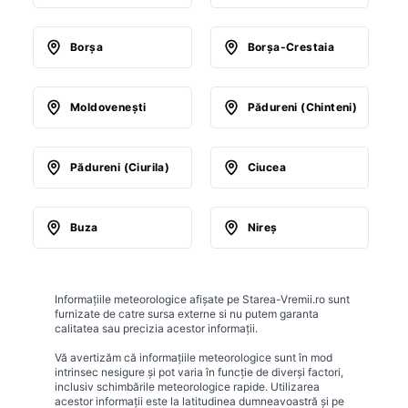
Borşa
Borşa-Crestaia
Moldoveneşti
Pădureni (Chinteni)
Pădureni (Ciurila)
Ciucea
Buza
Nireş
Informațiile meteorologice afișate pe Starea-Vremii.ro sunt
furnizate de catre sursa externe si nu putem garanta
calitatea sau precizia acestor informații.
Vă avertizăm că informațiile meteorologice sunt în mod
intrinsec nesigure și pot varia în funcție de diverși factori,
inclusiv schimbările meteorologice rapide. Utilizarea
acestor informații este la latitudinea dumneavoastră și pe