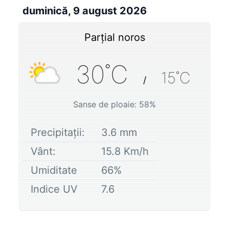
duminică, 9 august 2026
Parțial noros
30
˚C
15
˚C
/
Sanse de ploaie:
58
%
Precipitații:
3.6
mm
Vânt:
15.8
Km/h
Umiditate
66
%
Indice UV
7.6