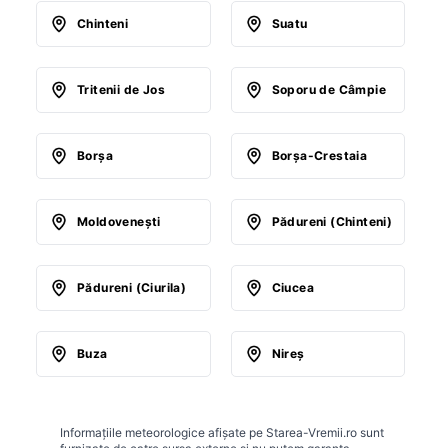
Chinteni
Suatu
Tritenii de Jos
Soporu de Câmpie
Borşa
Borşa-Crestaia
Moldoveneşti
Pădureni (Chinteni)
Pădureni (Ciurila)
Ciucea
Buza
Nireş
Informațiile meteorologice afișate pe Starea-Vremii.ro sunt