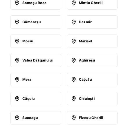
Someşu Rece
Mintiu Gherlii
Cămăraşu
Dezmir
Mociu
Mărişel
Valea Drăganului
Aghireşu
Mera
Câţcău
Căşeiu
Chiuieşti
Suceagu
Fizeşu Gherlii