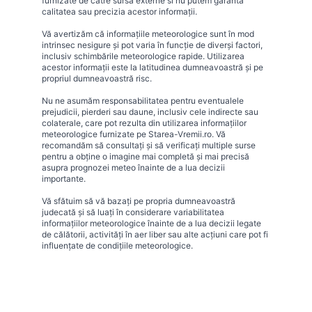
furnizate de catre sursa externe si nu putem garanta
calitatea sau precizia acestor informații.
Vă avertizăm că informațiile meteorologice sunt în mod
intrinsec nesigure și pot varia în funcție de diverși factori,
inclusiv schimbările meteorologice rapide. Utilizarea
acestor informații este la latitudinea dumneavoastră și pe
propriul dumneavoastră risc.
Nu ne asumăm responsabilitatea pentru eventualele
prejudicii, pierderi sau daune, inclusiv cele indirecte sau
colaterale, care pot rezulta din utilizarea informațiilor
meteorologice furnizate pe Starea-Vremii.ro. Vă
recomandăm să consultați și să verificați multiple surse
pentru a obține o imagine mai completă și mai precisă
asupra prognozei meteo înainte de a lua decizii
importante.
Vă sfătuim să vă bazați pe propria dumneavoastră
judecată și să luați în considerare variabilitatea
informațiilor meteorologice înainte de a lua decizii legate
de călătorii, activități în aer liber sau alte acțiuni care pot fi
influențate de condițiile meteorologice.