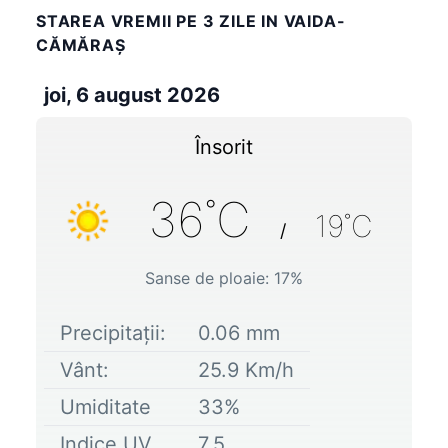
STAREA VREMII PE 3 ZILE IN VAIDA-
CĂMĂRAŞ
joi, 6 august 2026
Însorit
36
˚C
19
˚C
/
Sanse de ploaie:
17
%
Precipitații:
0.06
mm
Vânt:
25.9
Km/h
Umiditate
33
%
Indice UV
7.5