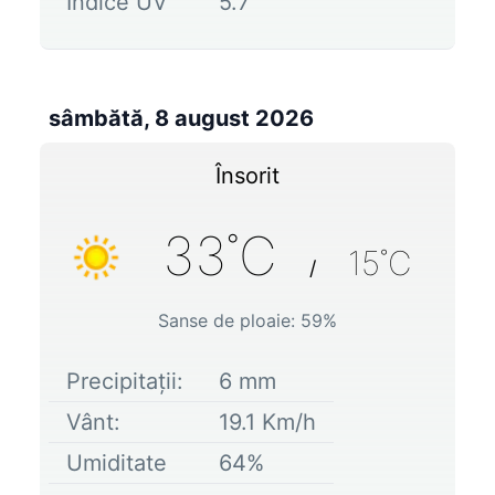
Indice UV
5.7
sâmbătă, 8 august 2026
Însorit
33
˚C
15
˚C
/
Sanse de ploaie:
59
%
Precipitații:
6
mm
Vânt:
19.1
Km/h
Umiditate
64
%