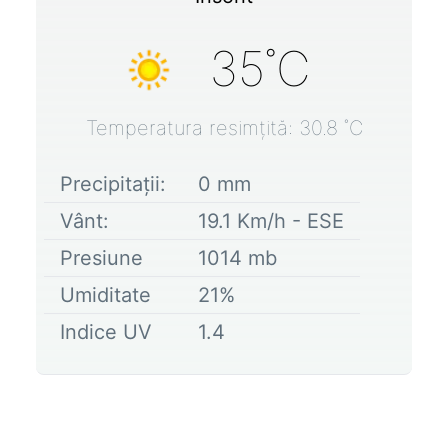
35
˚C
Temperatura resimțită:
30.8
˚C
Precipitații:
0
mm
Vânt:
19.1
Km/h -
ESE
Presiune
1014
mb
Umiditate
21
%
Indice UV
1.4