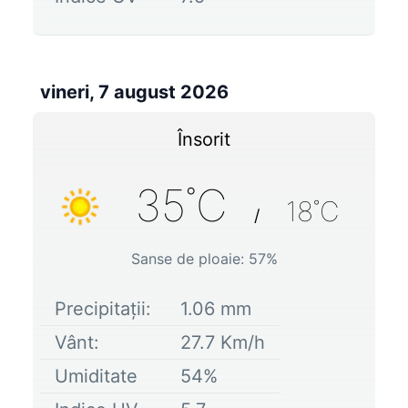
vineri, 7 august 2026
Însorit
35
˚C
18
˚C
/
Sanse de ploaie:
57
%
Precipitații:
1.06
mm
Vânt:
27.7
Km/h
Umiditate
54
%