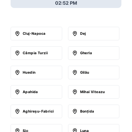
02:52 PM
Cluj-Napoca
Dej
Câmpia Turzii
Gherla
Huedin
Gilău
Apahida
Mihai Viteazu
Aghireşu-Fabrici
Bonţida
Sic
Luna