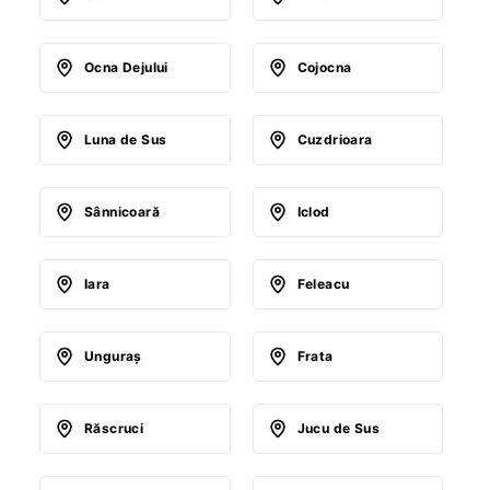
Ocna Dejului
Cojocna
Luna de Sus
Cuzdrioara
Sânnicoară
Iclod
Iara
Feleacu
Unguraş
Frata
Răscruci
Jucu de Sus