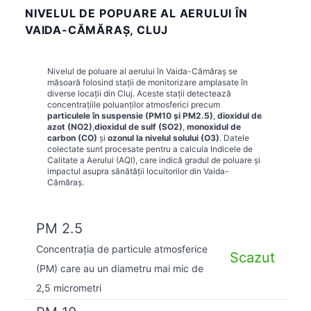
NIVELUL DE POPUARE AL AERULUI ÎN
VAIDA-CĂMĂRAŞ, CLUJ
Nivelul de poluare al aerului în
Vaida-Cămăraş
se
măsoară folosind stații de monitorizare amplasate în
diverse locații din
Cluj
. Aceste stații detectează
concentrațiile poluanților atmosferici precum
particulele în suspensie (PM10 și PM2.5)
,
dioxidul de
azot (NO2)
,
dioxidul de sulf (SO2)
,
monoxidul de
carbon (CO)
și
ozonul la nivelul solului (O3)
. Datele
colectate sunt procesate pentru a calcula Indicele de
Calitate a Aerului (AQI), care indică gradul de poluare și
impactul asupra sănătății locuitorilor din
Vaida-
Cămăraş
.
PM 2.5
Concentrația de particule atmosferice
Scazut
(PM) care au un diametru mai mic de
2,5 micrometri